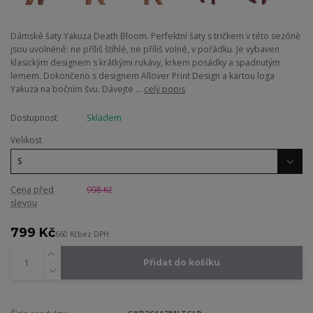
Dámské šaty Yakuza Death Bloom. Perfektní šaty s tričkem v této sezóně
jsou uvolněné: ne příliš štíhlé, ne příliš volné, v pořádku. Je vybaven
klasickým designem s krátkými rukávy, krkem posádky a spadnutým
lemem. Dokončeno s designem Allover Print Design a kartou loga
Yakuza na bočním švu. Dávejte ...
celý popis
Dostupnost
Skladem
Velikost
Cena před
998 Kč
slevou
799 Kč
660 Kč
bez DPH
Přidat do košíku