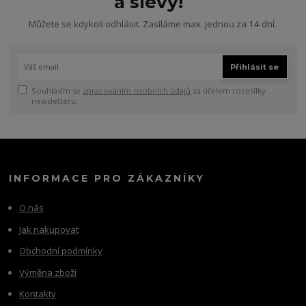
a slevy!
Můžete se kdykoli odhlásit. Zasíláme max. jednou za 14 dní.
Přihlásit se
Souhlasím se
zpracováním osobních údajů
za účelem rozesílky
newsletteru.
INFORMACE PRO ZÁKAZNÍKY
O nás
Jak nakupovat
Obchodní podmínky
Výměna zboží
Kontakty