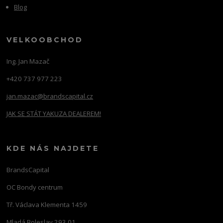
Blog
VELKOOBCHOD
Ing. Jan Mazač
+420 737 977 223
jan.mazac@brandscapital.cz
JAK SE STÁT YAKUZA DEALEREM!
KDE NÁS NAJDETE
BrandsCapital
OC Bondy centrum
Tř. Václava Klementa 1459
Mladá Boleslav 293 01