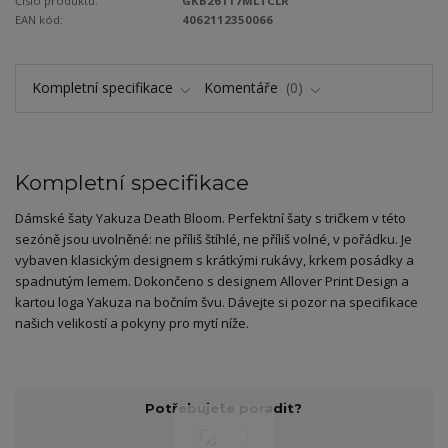
Číslo produktu:
GKB26117MLTCLR
EAN kód:
4062112350066
Kompletní specifikace
Komentáře
0
Kompletní specifikace
Dámské šaty Yakuza Death Bloom. Perfektní šaty s tričkem v této
sezóně jsou uvolněné: ne příliš štíhlé, ne příliš volné, v pořádku. Je
vybaven klasickým designem s krátkými rukávy, krkem posádky a
spadnutým lemem. Dokončeno s designem Allover Print Design a
kartou loga Yakuza na bočním švu. Dávejte si pozor na specifikace
našich velikostí a pokyny pro mytí níže.
Potřebujete poradit?