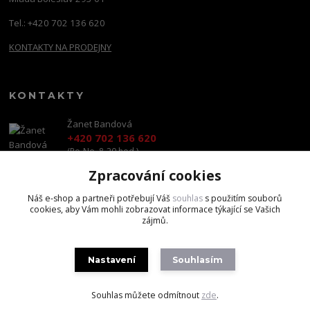
Tel.: +420 702 136 620
KONTAKTY NA PRODEJNY
KONTAKTY
Žanet Bandová
+420 702 136 620
(Po-Ne, 8-20 hod.)
Zpracování cookies
shop@brandscapital.cz
Náš e-shop a partneři potřebují Váš
souhlas
s použitím souborů
cookies, aby Vám mohli zobrazovat informace týkající se Vašich
zájmů.
Nastavení
Souhlasím
Copyright 2020 BrandsCapital s.r.o.
Souhlas můžete odmítnout
zde
.