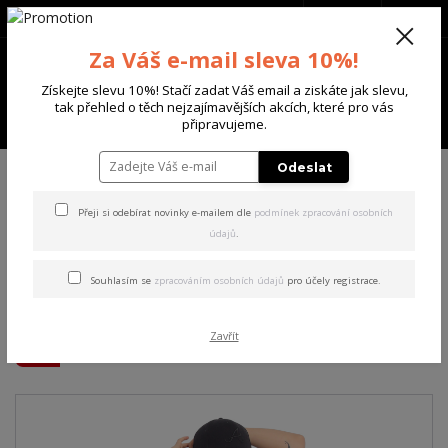
+420 702 136 620
(Po-Ne, 8-20 hod.)
CZK
0
Za Váš e-mail sleva 10%!
0 Kč
Získejte slevu 10%! Stačí zadat Váš email a ziskáte jak slevu,
tak přehled o těch nejzajímavějších akcích, které pro vás
Menu
připravujeme.
Úvod
DÁMSKÉ
ŠATY
Yakuza dámské šaty Death Bloom Urban T-Shirt
Odeslat
Dress colorful S
Přeji si odebírat novinky e-mailem dle
podmínek zpracování osobních
údajů
.
Yakuza dámské šaty Death
Bloom Urban T-Shirt Dress
Souhlasím se
zpracováním osobních údajů
pro účely registrace.
colorful S
Zavřít
Akce