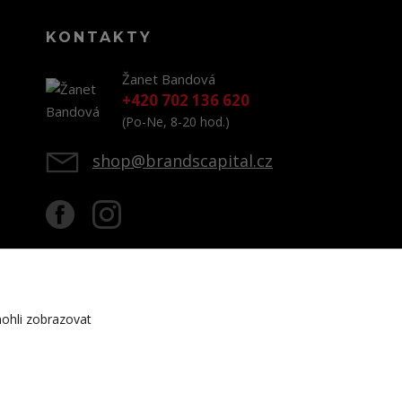
KONTAKTY
Žanet Bandová
+420 702 136 620
(Po-Ne, 8-20 hod.)
shop@brandscapital.cz
ohli zobrazovat