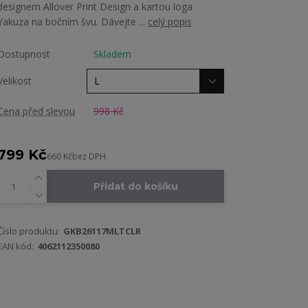
designem Allover Print Design a kartou loga
Yakuza na bočním švu. Dávejte ...
celý popis
Dostupnost
Skladem
Velikost
Cena před slevou
998 Kč
799 Kč
660 Kč
bez DPH
Přidat do košíku
Číslo produktu:
GKB26117MLTCLR
EAN kód:
4062112350080