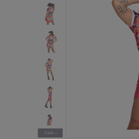
Další