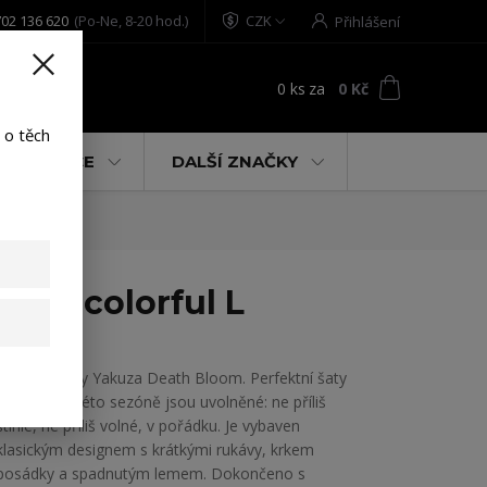
02 136 620
(Po-Ne, 8-20 hod.)
CZK
Přihlášení
0
ks
za
0 Kč
t
 o těch
% AKCE
DALŠÍ ZNAČKY
ess colorful L
Dámské šaty Yakuza Death Bloom. Perfektní šaty
s tričkem v této sezóně jsou uvolněné: ne příliš
štíhlé, ne příliš volné, v pořádku. Je vybaven
klasickým designem s krátkými rukávy, krkem
posádky a spadnutým lemem. Dokončeno s