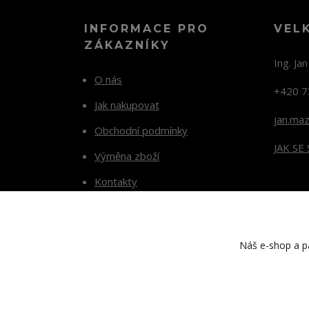
INFORMACE PRO
VEL
ZÁKAZNÍKY
Ing. Ja
O nás
+420 7
Jak nakupovat
jan.ma
Obchodní podmínky
JAK SE
Výměna zboží
Kontakty
Blog
Náš e-shop a pa