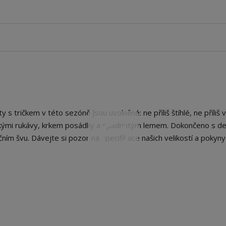
 tričkem v této sezóně jsou uvolněné: ne příliš štíhlé, ne příliš v
átkými rukávy, krkem posádky a spadnutým lemem. Dokončeno s d
ním švu. Dávejte si pozor na specifikace našich velikostí a pokyny