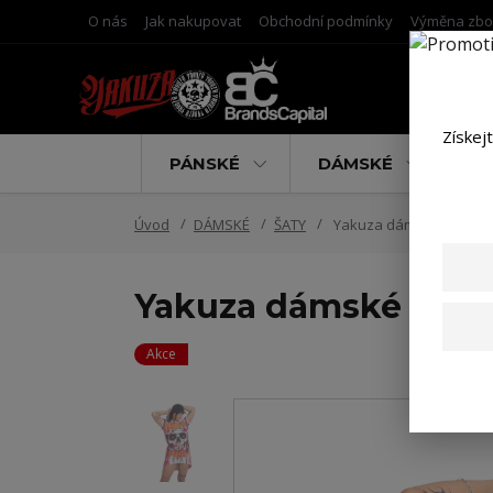
O nás
Jak nakupovat
Obchodní podmínky
Výměna zbo
Získej
PÁNSKÉ
DÁMSKÉ
D
Úvod
DÁMSKÉ
ŠATY
Yakuza dámské šaty Deat
Yakuza dámské šaty 
Akce