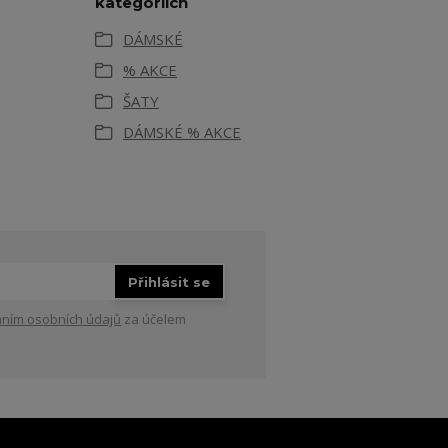
kategoriích
DÁMSKÉ
% AKCE
ŠATY
DÁMSKÉ % AKCE
Přihlásit se
ním osobních údajů
za účelem