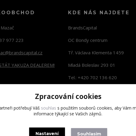
KOOBCHOD
KDE NÁS NAJDETE
n Mazač
BrandsCapital
37 977 223
OC Bondy centrum
zac@brandscapital.cz
Tř. Václava Klementa 1459
 STÁT YAKUZA DEALEREM!
Mladá Boleslav 293 01
Tel.: +420 702 136 620
KONTAKTY NA PRODEJNY
Zpracování cookies
rtneři potřebují Váš
souhlas
s použitím souborů cookies, aby Vám m
informace týkající se Vašich zájmů.
Copyright 2020 BrandsCapital s.r.o.
Nastavení
Souhlasím