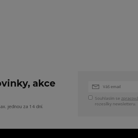
vinky, akce
Souhlasím se
zpracová
rozesílky newsletteru.
ax. jednou za 14 dní.