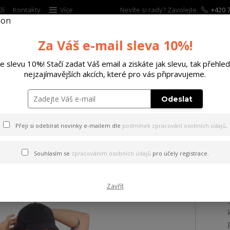
ží
Kontakty
Více
Nevíte si rady? Zavolejte.
+420 7
Za Váš e-mail sleva 10%!
Hleda
te slevu 10%! Stačí zadat Váš email a ziskáte jak slevu, tak přehled
nejzajímavějších akcích, které pro vás připravujeme.
ĚTSKÉ
DOPLŇKY
DÁRKOVÉ POUKAZY
Odeslat
h Bloom Urban T-Shirt Dress colorful L
Přeji si odebírat novinky e-mailem dle
podmínek zpracování osobních údajů
.
Death Bloom Urban T-Shirt Dr
Souhlasím se
zpracováním osobních údajů
pro účely registrace.
Zavřít