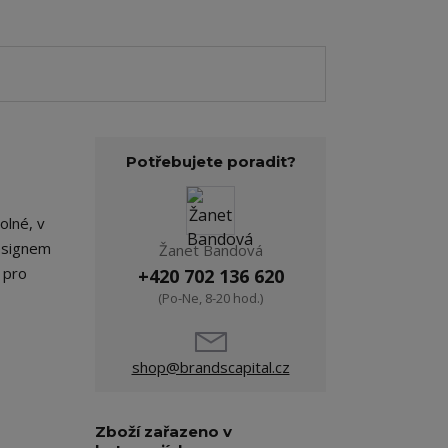
Potřebujete poradit?
olné, v
esignem
Žanet Bandová
 pro
+420 702 136 620
(Po-Ne, 8-20 hod.)
shop@brandscapital.cz
Zboží zařazeno v