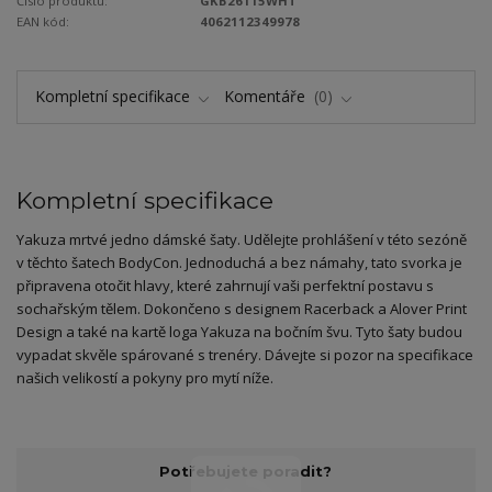
Číslo produktu:
GKB26115WHT
EAN kód:
4062112349978
Kompletní specifikace
Komentáře
0
Kompletní specifikace
Yakuza mrtvé jedno dámské šaty. Udělejte prohlášení v této sezóně
v těchto šatech BodyCon. Jednoduchá a bez námahy, tato svorka je
připravena otočit hlavy, které zahrnují vaši perfektní postavu s
sochařským tělem. Dokončeno s designem Racerback a Alover Print
Design a také na kartě loga Yakuza na bočním švu. Tyto šaty budou
vypadat skvěle spárované s trenéry. Dávejte si pozor na specifikace
našich velikostí a pokyny pro mytí níže.
Potřebujete poradit?