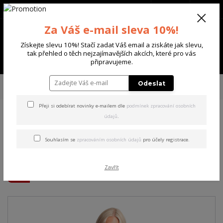
+420 702 136 620
(Po-Ne, 8-20 hod.)
CZK
0
Za Váš e-mail sleva 10%!
0 Kč
Získejte slevu 10%! Stačí zadat Váš email a ziskáte jak slevu,
tak přehled o těch nejzajímavějších akcích, které pro vás
Menu
připravujeme.
Úvod
DÁMSKÉ
ŠATY
Yakuza dámské šaty Dead One Bodycon Dress
Odeslat
white 3XL
Přeji si odebírat novinky e-mailem dle
podmínek zpracování osobních
údajů
.
Yakuza dámské šaty Dead
One Bodycon Dress white
Souhlasím se
zpracováním osobních údajů
pro účely registrace.
3XL
Zavřít
Akce