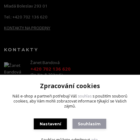
Mladá Boleslav 293 01
Tel.: +420 702 136 620
KONTAKTY NA PRODEJNY
KONTAKTY
Žanet Bandová
+420 702 136 620
(Po-Ne, 8-20 hod.)
Zpracování cookies
shop@brandscapital.cz
Náš e-shop a partneři potřebují Váš
souhlas
s použitím souborů
cookies, aby Vám mohli zobrazovat informace týkající se Vašich
zájmů.
Nastavení
Souhlasím
Copyright 2020 BrandsCapital s.r.o.
Souhlas můžete odmítnout
zde
.