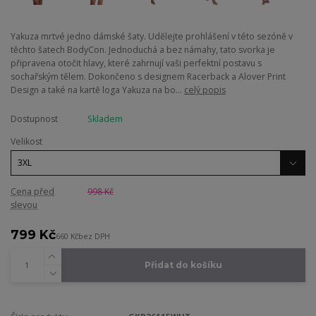
Yakuza mrtvé jedno dámské šaty. Udělejte prohlášení v této sezóně v
těchto šatech BodyCon. Jednoduchá a bez námahy, tato svorka je
připravena otočit hlavy, které zahrnují vaši perfektní postavu s
sochařským tělem. Dokončeno s designem Racerback a Alover Print
Design a také na kartě loga Yakuza na bo...
celý popis
Dostupnost
Skladem
Velikost
Cena před
998 Kč
slevou
799 Kč
660 Kč
bez DPH
Přidat do košíku