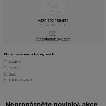
Žanet Bandová
+420 702 136 620
(Po-Ne, 8-20 hod.)
shop@brandscapital.cz
Zboží zařazeno v kategoriích
DÁMSKÉ
% AKCE
ŠATY
DÁMSKÉ % AKCE
Nepropásněte novinky, akce