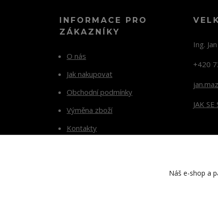
INFORMACE PRO
VEL
ZÁKAZNÍKY
Ing. Ja
O nás
+420 7
Jak nakupovat
jan.ma
Obchodní podmínky
JAK SE
Výměna zboží
Kontakty
Blog
Náš e-shop a pa