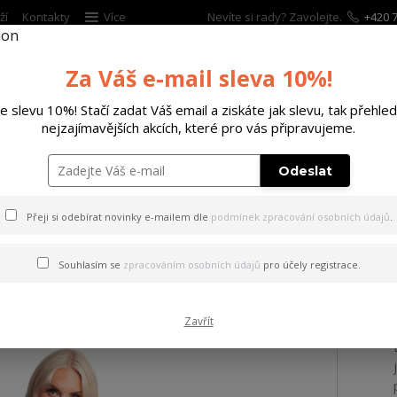
ží
Kontakty
Více
Nevíte si rady? Zavolejte.
+420 7
Za Váš e-mail sleva 10%!
Hleda
te slevu 10%! Stačí zadat Váš email a ziskáte jak slevu, tak přehled
nejzajímavějších akcích, které pro vás připravujeme.
ĚTSKÉ
DOPLŇKY
DÁRKOVÉ POUKAZY
Odeslat
ad One Bodycon Dress white 2XL
Přeji si odebírat novinky e-mailem dle
podmínek zpracování osobních údajů
.
 Dead One Bodycon Dress wh
Souhlasím se
zpracováním osobních údajů
pro účely registrace.
Zavřít