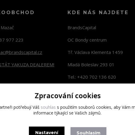
KOOBCHOD
KDE NÁS NAJDETE
n Mazač
BrandsCapital
37 977 223
OC Bondy centrum
zac@brandscapital.cz
Tř. Václava Klementa 1459
 STÁT YAKUZA DEALEREM!
Mladá Boleslav 293 01
Tel.: +420 702 136 620
KONTAKTY NA PRODEJNY
Zpracování cookies
rtneři potřebují Váš
souhlas
s použitím souborů cookies, aby Vám m
informace týkající se Vašich zájmů.
Copyright 2020 BrandsCapital s.r.o.
Nastavení
Souhlasím