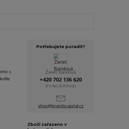
Potřebujete poradit?
čeno s
Žanet Bandová
kvěle
+420 702 136 620
(Po-Ne, 8-20 hod.)
shop@brandscapital.cz
Zboží zařazeno v