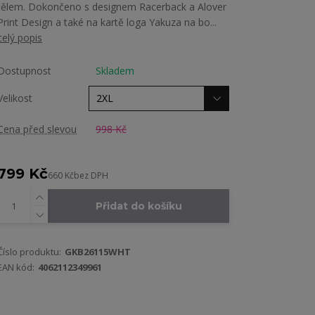
tělem. Dokončeno s designem Racerback a Alover
Print Design a také na kartě loga Yakuza na bo...
celý popis
Dostupnost
Skladem
Velikost
Cena před slevou
998 Kč
799 Kč
660 Kč
bez DPH
Přidat do košíku
Číslo produktu:
GKB26115WHT
EAN kód:
4062112349961