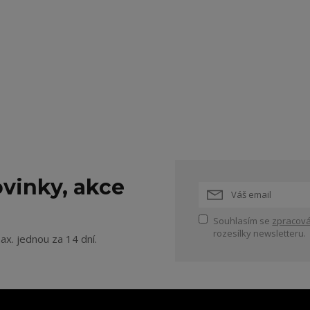
vinky, akce
Souhlasím se
zpracová
rozesílky newsletteru.
ax. jednou za 14 dní.