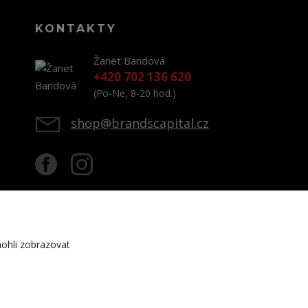
KONTAKTY
Žanet Bandová
+420 702 136 620
(Po-Ne, 8-20 hod.)
shop@brandscapital.cz
ohli zobrazovat