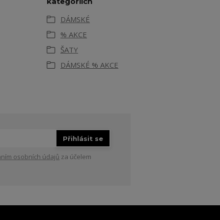
kategoriích
DÁMSKÉ
% AKCE
ŠATY
DÁMSKÉ % AKCE
Přihlásit se
ním osobních údajů
za účelem