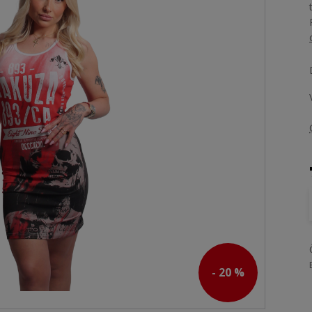
- 20 %