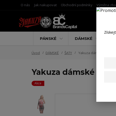
O nás
Jak nakupovat
Obchodní podmínky
Výměna zbo
Získej
PÁNSKÉ
DÁMSKÉ
D
Úvod
DÁMSKÉ
ŠATY
Yakuza dámské šaty De
Yakuza dámské šaty
Akce