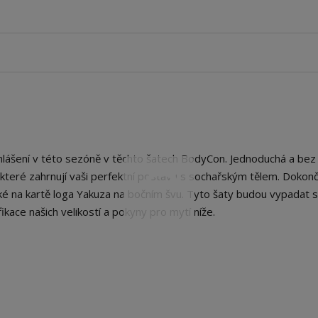
lášení v této sezóně v těchto šatech BodyCon. Jednoduchá a bez
, které zahrnují vaši perfektní postavu s sochařským tělem. Dokon
ké na kartě loga Yakuza na bočním švu. Tyto šaty budou vypadat s
ikace našich velikostí a pokyny pro mytí níže.