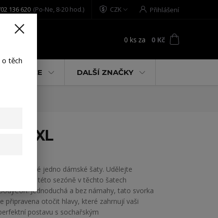
02 136 620
(Po-Ne, 8-20 hod.)
CZK
Přihlášení
0
ks
za
0 Kč
t
 o těch
% AKCE
DALŠÍ ZNAČKY
ite 2XL
Yakuza mrtvé jedno dámské šaty. Udělejte
prohlášení v této sezóně v těchto šatech
BodyCon. Jednoduchá a bez námahy, tato svorka
je připravena otočit hlavy, které zahrnují vaši
perfektní postavu s sochařským