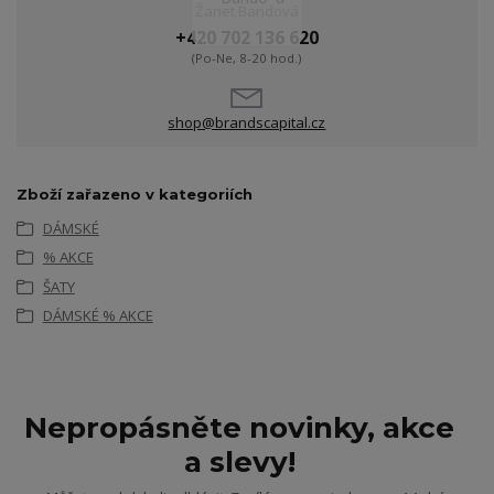
Žanet Bandová
+420 702 136 620
(Po-Ne, 8-20 hod.)
shop@brandscapital.cz
Zboží zařazeno v kategoriích
DÁMSKÉ
% AKCE
ŠATY
DÁMSKÉ % AKCE
Nepropásněte novinky, akce
a slevy!