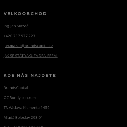
VELKOOBCHOD
Ing. Jan Mazač
+420 737 977 223
jan.mazac@brandscapital.cz
JAK SE STÁT YAKUZA DEALEREM!
KDE NÁS NAJDETE
BrandsCapital
OC Bondy centrum
Tř. Václava Klementa 1459
Mladá Boleslav 293 01