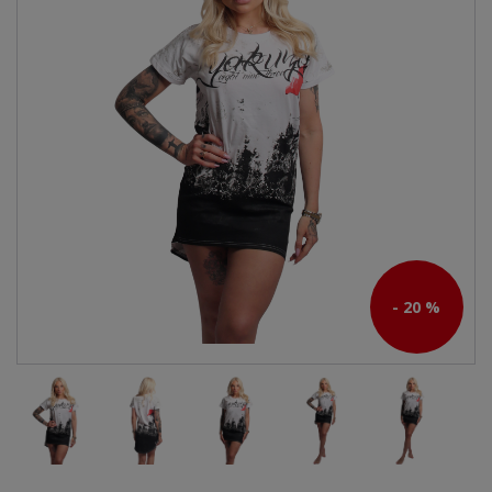
- 20 %