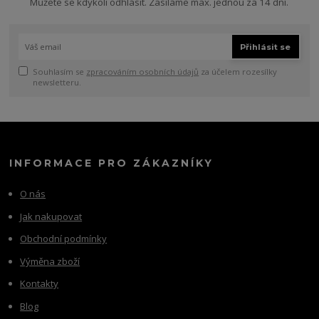
Můžete se kdykoli odhlásit. Zasíláme max. jednou za 14 dní.
Přihlásit se
Souhlasím se
zpracováním osobních údajů
za účelem rozesílky
newsletteru.
INFORMACE PRO ZÁKAZNÍKY
O nás
Jak nakupovat
Obchodní podmínky
Výměna zboží
Kontakty
Blog