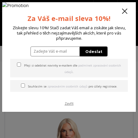
+420 702 136 620
(Po-Ne, 8-20 hod.)
CZK
0
Za Váš e-mail sleva 10%!
0 Kč
Získejte slevu 10%! Stačí zadat Váš email a ziskáte jak slevu,
tak přehled o těch nejzajímavějších akcích, které pro vás
Menu
připravujeme.
Úvod
DÁMSKÉ
ŠATY
Yakuza dámské šaty Curtain Urban T-Shirt Dress
Odeslat
white M
Přeji si odebírat novinky e-mailem dle
podmínek zpracování osobních
údajů
.
Yakuza dámské šaty Curtain
Urban T-Shirt Dress white M
Souhlasím se
zpracováním osobních údajů
pro účely registrace.
Akce
Zavřít