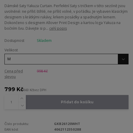
Dámské šaty Yakuza Curtain. Perfektní šaty s tričkem v této sezóně jsou
uvolněné: ne příliš štíhlé, ne příliš volné, v pořádku. Je vybaven klasickým
designem s krátkými rukávy, krkem posádky a spadnutým lemem.
Dokončeno s designem Allover Print Design a kartou loga Yakuza na
bočním švu. Dávejte si p...
celý popis
Dostupnost
Skladem
Velikost
Cena před
998 Kč
slevou
799 Kč
660 Kč
bez DPH
Přidat do košíku
Číslo produktu:
GKB26120WHT
EAN kód:
4062112350288