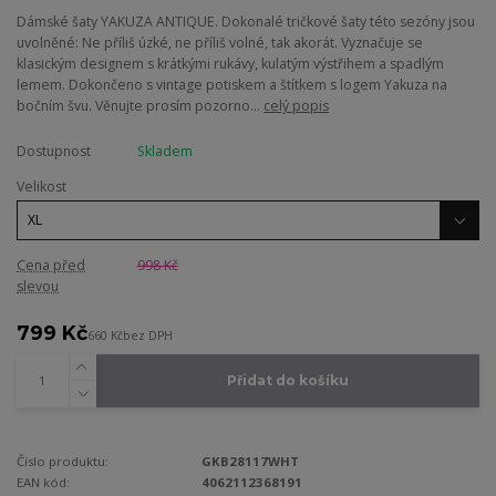
Dámské šaty YAKUZA ANTIQUE. Dokonalé tričkové šaty této sezóny jsou
uvolněné: Ne příliš úzké, ne příliš volné, tak akorát. Vyznačuje se
klasickým designem s krátkými rukávy, kulatým výstřihem a spadlým
lemem. Dokončeno s vintage potiskem a štítkem s logem Yakuza na
bočním švu. Věnujte prosím pozorno...
celý popis
Dostupnost
Skladem
Velikost
Cena před
998 Kč
slevou
799 Kč
660 Kč
bez DPH
Přidat do košíku
Číslo produktu:
GKB28117WHT
EAN kód:
4062112368191