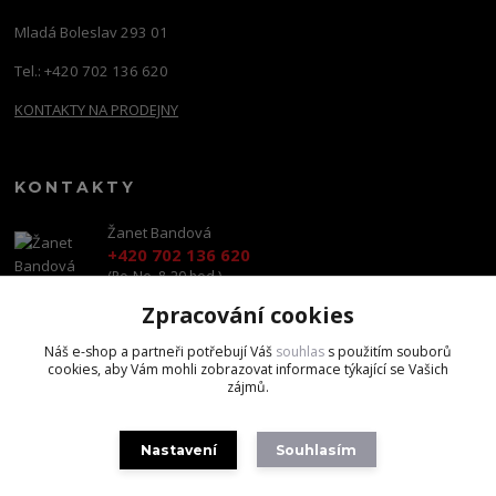
Mladá Boleslav 293 01
Tel.: +420 702 136 620
KONTAKTY NA PRODEJNY
KONTAKTY
Žanet Bandová
+420 702 136 620
(Po-Ne, 8-20 hod.)
Zpracování cookies
shop@brandscapital.cz
Náš e-shop a partneři potřebují Váš
souhlas
s použitím souborů
cookies, aby Vám mohli zobrazovat informace týkající se Vašich
zájmů.
Nastavení
Souhlasím
Copyright 2020 BrandsCapital s.r.o.