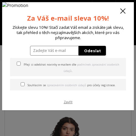
+420 702 136 620
(Po-Ne, 8-20 hod.)
CZK
0
Za Váš e-mail sleva 10%!
0 Kč
Získejte slevu 10%! Stačí zadat Váš email a ziskáte jak slevu,
tak přehled o těch nejzajímavějších akcích, které pro vás
Menu
připravujeme.
Úvod
DÁMSKÉ
ŠATY
Yakuza dámské šaty Antique Urban T-Shirt Dress
Odeslat
white XL
Přeji si odebírat novinky e-mailem dle
podmínek zpracování osobních
údajů
.
Yakuza dámské šaty Antique
Urban T-Shirt Dress white XL
Souhlasím se
zpracováním osobních údajů
pro účely registrace.
Akce
Zavřít