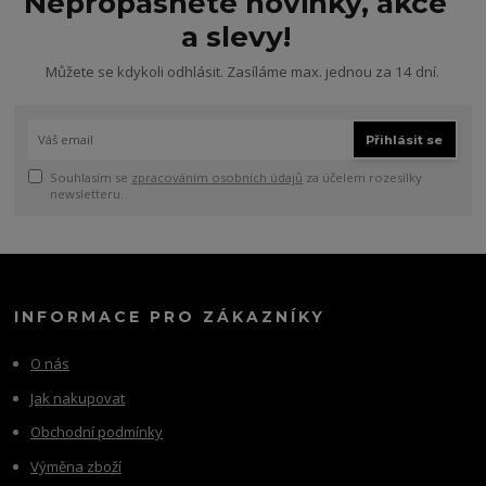
Nepropásněte novinky, akce
a slevy!
Můžete se kdykoli odhlásit. Zasíláme max. jednou za 14 dní.
Přihlásit se
Souhlasím se
zpracováním osobních údajů
za účelem rozesílky
newsletteru.
INFORMACE PRO ZÁKAZNÍKY
O nás
Jak nakupovat
Obchodní podmínky
Výměna zboží