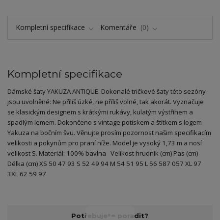
Kompletní specifikace
Komentáře
0
Kompletní specifikace
Dámské šaty YAKUZA ANTIQUE. Dokonalé tričkové šaty této sezóny
jsou uvolněné: Ne příliš úzké, ne příliš volné, tak akorát. Vyznačuje
se klasickým designem s krátkými rukávy, kulatým výstřihem a
spadlým lemem. Dokončeno s vintage potiskem a štítkem s logem
Yakuza na bočním švu. Věnujte prosím pozornost našim specifikacím
velikosti a pokynům pro praní níže. Model je vysoký 1,73 m a nosí
velikost S. Materiál: 100% bavlna Velikost hrudník (cm) Pas (cm)
Délka (cm) XS 50 47 93 S 52 49 94 M 54 51 95 L 56 587 057 XL 97
3XL 62 59 97
Potřebujete poradit?