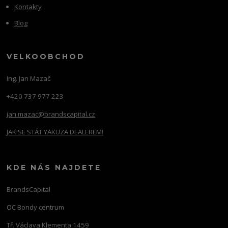
Kontakty
Blog
VELKOOBCHOD
Ing. Jan Mazač
+420 737 977 223
jan.mazac@brandscapital.cz
JAK SE STÁT YAKUZA DEALEREM!
KDE NÁS NAJDETE
BrandsCapital
OC Bondy centrum
Tř. Václava Klementa 1459