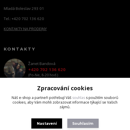
Mladá Boleslav 293 01
Tel.: +420 702 136 620
KONTAKTY NA PRODEJNY
KONTAKTY
Žanet Bandová
+420 702 136 620
(Po-Ne, 8-20 hod.)
Zpracování cookies
shop@brandscapital.cz
Náš e-shop a partneři potřebují Váš
souhlas
s použitím souborů
cookies, aby Vám mohli zobrazovat informace týkající se Vašich
zájmů.
Nastavení
Souhlasím