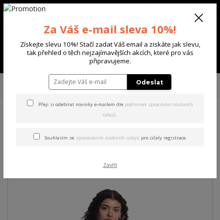
+420 702 136 620
(Po-Ne, 8-20 hod.)
CZK
0
Za Váš e-mail sleva 10%!
0 Kč
Získejte slevu 10%! Stačí zadat Váš email a ziskáte jak slevu,
tak přehled o těch nejzajímavějších akcích, které pro vás
Menu
připravujeme.
Úvod
DÁMSKÉ
ŠATY
Yakuza dámské šaty Antique Urban T-Shirt Dress
Odeslat
white S
Přeji si odebírat novinky e-mailem dle
podmínek zpracování osobních
údajů
.
Yakuza dámské šaty Antique
Urban T-Shirt Dress white S
Souhlasím se
zpracováním osobních údajů
pro účely registrace.
Akce
Zavřít