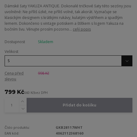
Dámské šaty YAKUZA ANTIQUE. Dokonalé tričkové šaty této sezóny jsou
uvolněné: Ne příliš úzké, ne příliš volné, tak akorát. Vyznačuje se
klasickým designem s krátkými rukávy, kulatým výstřihem a spadlým
lemem. Dokončeno s vintage potiskem a štítkem s logem Yakuza na
bočním švu. Věnujte prosím pozorno...
celý popis
Dostupnost
Skladem
Velikost
Cena před
998 Kč
slevou
799 Kč
660 Kč
bez DPH
Přidat do košíku
Číslo produktu:
GKB28117WHT
EAN kód:
4062112368160