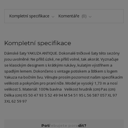
Kompletní specifikace
Komentáře
0
Kompletní specifikace
Dámské šaty YAKUZA ANTIQUE. Dokonalé tričkové šaty této sezóny
jsou uvolněné: Ne příliš úzké, ne příliš volné, tak akorát. Vyznačuje
se klasickým designem s krátkými rukávy, kulatým výstřihem a
spadlým lemem. Dokončeno s vintage potiskem a štítkem s logem
Yakuza na bočním švu. Věnujte prosím pozornost našim specifikacím
velikosti a pokynům pro praní níže. Model je vysoký 1,73 m a nosí
velikost S. Materiál: 100% bavlna Velikost hrudník (cm) Pas (cm)
Délka (cm) XS 50 47 93 S 52 49 94 M 54 51 95 L 56 587 057 XL 97
3XL 62 59 97
Potřebujete poradit?