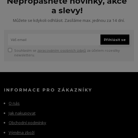
Nepropásněte novinky, akce
a slevy!
Můžete se kdykoli odhlásit. Zasíláme max. jednou za 14 dní.
Přihlásit se
Souhlasím se
zpracováním osobních údajů
za účelem rozesílky
newsletteru.
INFORMACE PRO ZÁKAZNÍKY
O nás
Jak nakupovat
Obchodní podmínky
Výměna zboží