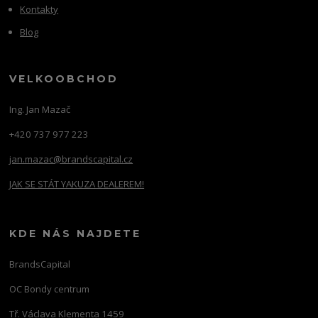
Kontakty
Blog
VELKOOBCHOD
Ing. Jan Mazač
+420 737 977 223
jan.mazac@brandscapital.cz
JAK SE STÁT YAKUZA DEALEREM!
KDE NÁS NAJDETE
BrandsCapital
OC Bondy centrum
Tř. Václava Klementa 1459