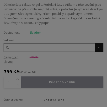
Dámské šaty Yakuza Angelic. Perfektní šaty s tričkem v této sezóně jsou
uvolněné: ne příliš štíhlé, ne příliš volné, v pořádku. Je vybaven klasickým
designem s krátkými rukávy, krkem posádky a spadnutým lemem.
Dokončeno s designem grafického tisku a kartou loga Yakuza na bočním
švu. Dávejte si pozor...
celý popis
Dostupnost
Skladem
Velikost
Cena před
998 Kč
slevou
799 Kč
660 Kč
bez DPH
Přidat do košíku
Číslo produktu:
GKB25131WHT