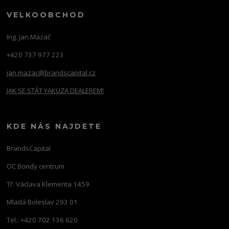
VELKOOBCHOD
Ing. Jan Mazač
+420 737 977 223
jan.mazac@brandscapital.cz
JAK SE STÁT YAKUZA DEALEREM!
KDE NÁS NAJDETE
BrandsCapital
OC Bondy centrum
Tř. Václava Klementa 1459
Mladá Boleslav 293 01
Tel.: +420 702 136 620