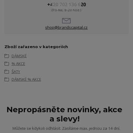
+420 702 136 620
(Po-Ne, 8-20 hod.)
shop@brandscapital.cz
Zboží zařazeno v kategoriích
DÁMSKÉ
% AKCE
ŠATY
DÁMSKÉ % AKCE
Nepropásněte novinky, akce
a slevy!
Můžete se kdykoli odhlásit. Zasíláme max. jednou za 14 dní.