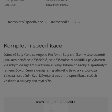
Číslo produktu:
GKB25131WHT
EAN kód:
4062112339245
Kompletní specifikace
Komentáře
0
Kompletní specifikace
Dámské šaty Yakuza Angelic. Perfektní šaty s tričkem v této sezóně
jsou uvolněné: ne příliš štíhlé, ne příliš volné, v pořádku. Je vybaven
klasickým designem s krátkými rukávy, krkem posádky a spadnutým
lemem. Dokončeno s designem grafického tisku a kartou loga
Yakuza na bočním švu. Dávejte si pozor na specifikace našich
velikostí a pokyny pro mytí níže.
Potřebujete poradit?