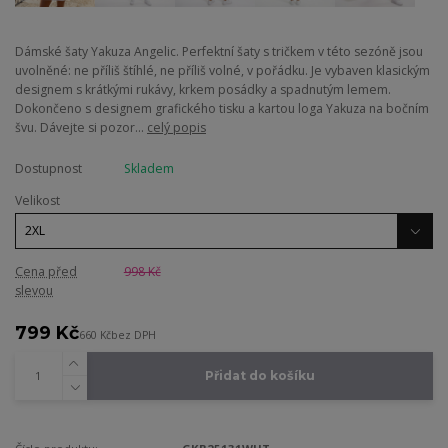
Dámské šaty Yakuza Angelic. Perfektní šaty s tričkem v této sezóně jsou
uvolněné: ne příliš štíhlé, ne příliš volné, v pořádku. Je vybaven klasickým
designem s krátkými rukávy, krkem posádky a spadnutým lemem.
Dokončeno s designem grafického tisku a kartou loga Yakuza na bočním
švu. Dávejte si pozor...
celý popis
Dostupnost
Skladem
Velikost
Cena před
998 Kč
slevou
799 Kč
660 Kč
bez DPH
Přidat do košíku