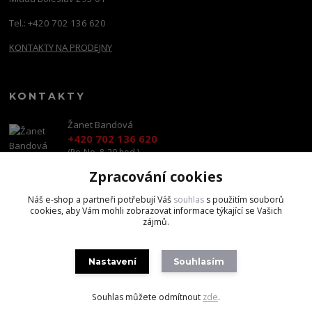
Tel.: +420 702 136 620
KONTAKTY NA PRODEJNY
KONTAKTY
Žanet Bandová
+420 702 136 620
(Po-Ne, 8-20 hod.)
Zpracování cookies
shop@brandscapital.cz
Náš e-shop a partneři potřebují Váš
souhlas
s použitím souborů
cookies, aby Vám mohli zobrazovat informace týkající se Vašich
zájmů.
Nastavení
Souhlasím
Copyright 2020 BrandsCapital s.r.o.
Souhlas můžete odmítnout
zde
.