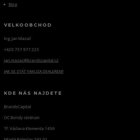
Blog
VELKOOBCHOD
Ing. Jan Mazač
+420 737 977 223
jan.mazac@brandscapital.cz
JAK SE STÁT YAKUZA DEALEREM!
KDE NÁS NAJDETE
BrandsCapital
OC Bondy centrum
Tř. Václava Klementa 1459
Mladá Boleslav 293 01