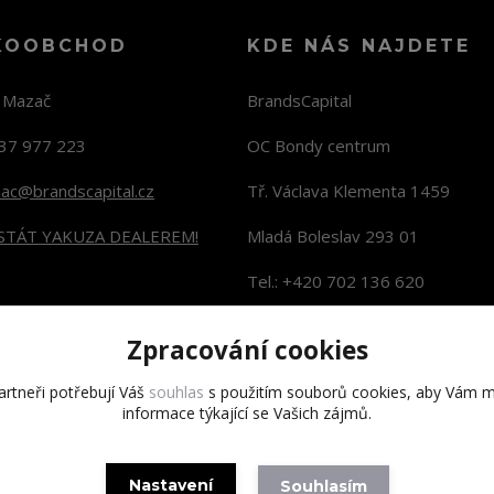
KOOBCHOD
KDE NÁS NAJDETE
n Mazač
BrandsCapital
37 977 223
OC Bondy centrum
zac@brandscapital.cz
Tř. Václava Klementa 1459
 STÁT YAKUZA DEALEREM!
Mladá Boleslav 293 01
Tel.: +420 702 136 620
KONTAKTY NA PRODEJNY
Zpracování cookies
rtneři potřebují Váš
souhlas
s použitím souborů cookies, aby Vám m
informace týkající se Vašich zájmů.
Copyright 2020 BrandsCapital s.r.o.
Nastavení
Souhlasím