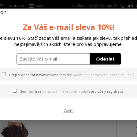
ží
Kontakty
Více
Nevíte si rady? Zavolejte.
+420 7
Za Váš e-mail sleva 10%!
Hleda
te slevu 10%! Stačí zadat Váš email a ziskáte jak slevu, tak přehled
nejzajímavějších akcích, které pro vás připravujeme.
ĚTSKÉ
DOPLŇKY
DÁRKOVÉ POUKAZY
Odeslat
el Gun Sweat Dress white XS
Přeji si odebírat novinky e-mailem dle
podmínek zpracování osobních údajů
.
Angel Gun Sweat Dress whit
Souhlasím se
zpracováním osobních údajů
pro účely registrace.
Zavřít