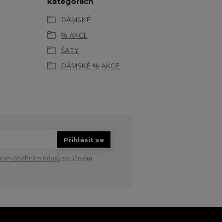
kategoriích
DÁMSKÉ
% AKCE
ŠATY
DÁMSKÉ % AKCE
Přihlásit se
ním osobních údajů
za účelem