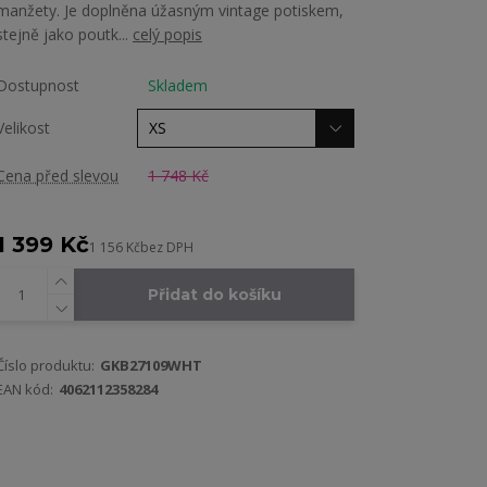
manžety. Je doplněna úžasným vintage potiskem,
stejně jako poutk...
celý popis
Dostupnost
Skladem
Velikost
Cena před slevou
1 748 Kč
1 399 Kč
1 156 Kč
bez DPH
Přidat do košíku
Číslo produktu:
GKB27109WHT
EAN kód:
4062112358284