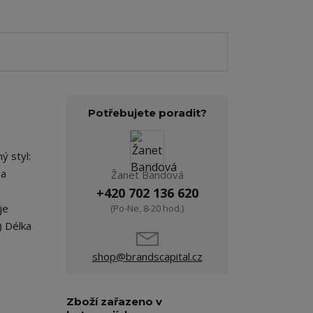
Potřebujete poradit?
ý styl:
 a
Žanet Bandová
+420 702 136 620
je
(Po-Ne, 8-20 hod.)
) Délka
shop@brandscapital.cz
Zboží zařazeno v