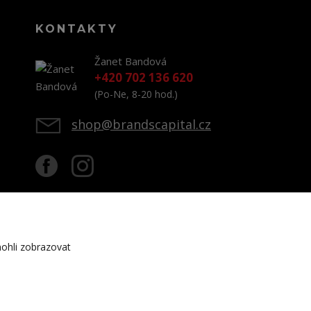
KONTAKTY
Žanet Bandová
+420 702 136 620
(Po-Ne, 8-20 hod.)
shop@brandscapital.cz
ohli zobrazovat