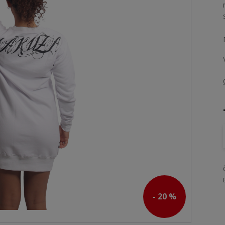
- 20 %