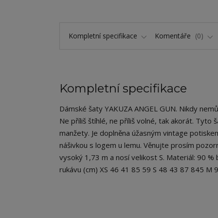
Kompletní specifikace
Komentáře
0
Kompletní specifikace
Dámské šaty YAKUZA ANGEL GUN. Nikdy nemůžete 
Ne příliš štíhlé, ne příliš volné, tak akorát. Ty
manžety. Je doplněna úžasným vintage potiske
nášivkou s logem u lemu. Věnujte prosím pozorn
vysoký 1,73 m a nosí velikost S. Materiál: 90 
rukávu (cm) XS 46 41 85 59 S 48 43 87 845 M 