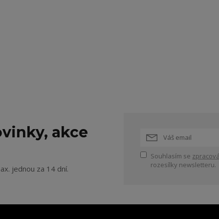
vinky, akce
Souhlasím se
zpracová
rozesílky newsletteru.
ax. jednou za 14 dní.