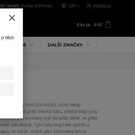
02 136 620
(Po-Ne, 8-20 hod.)
CZK
Přihlášení
0
ks
za
0 Kč
t
 o těch
% AKCE
DALŠÍ ZNAČKY
e XS
Dámské šaty YAKUZA ANGEL GUN. Nikdy
nemůžete mít příliš mnoho šatů, zvláště když jsou
perfektní pro uvolněný styl: Ne příliš štíhlé, ne příliš
volné, tak akorát. Tyto šaty mají také výstřih a
kapsy ve švech, stejně jako žebrovaný lem a