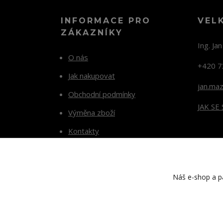
INFORMACE PRO
VEL
ZÁKAZNÍKY
Ing. Ja
O nás
+420 7
Jak nakupovat
jan.ma
Obchodní podmínky
JAK SE
Výměna zboží
Kontakty
Blog
Náš e-shop a pa