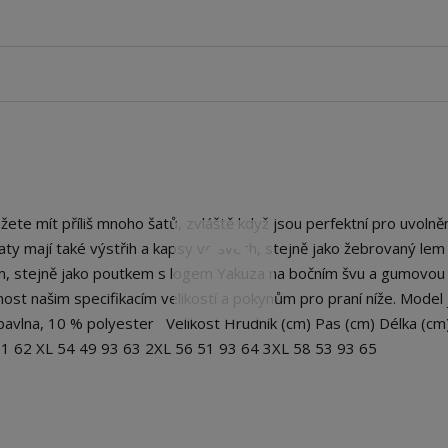
mít příliš mnoho šatů, zvláště když jsou perfektní pro uvolněn
to šaty mají také výstřih a kapsy ve švech, stejně jako žebrovaný lem
m, stejně jako poutkem s logem Yakuza na bočním švu a gumovou
ost našim specifikacím velikostí a pokynům pro praní níže. Model 
% bavlna, 10 % polyester Velikost Hrudník (cm) Pas (cm) Délka (cm
91 62 XL 54 49 93 63 2XL 56 51 93 64 3XL 58 53 93 65