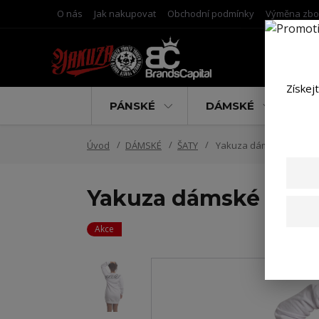
O nás
Jak nakupovat
Obchodní podmínky
Výměna zbo
Získej
PÁNSKÉ
DÁMSKÉ
D
Úvod
DÁMSKÉ
ŠATY
Yakuza dámské šaty Ang
Yakuza dámské šaty 
Akce