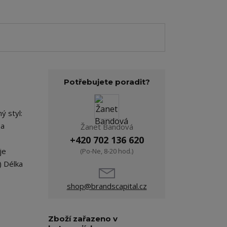
Potřebujete poradit?
ý styl:
 a
Žanet Bandová
+420 702 136 620
je
(Po-Ne, 8-20 hod.)
) Délka
shop@brandscapital.cz
Zboží zařazeno v