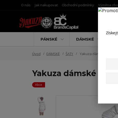
O nás
Jak nakupovat
Obchodní podmínky
Výměna zbo
Získej
PÁNSKÉ
DÁMSKÉ
D
Úvod
DÁMSKÉ
ŠATY
Yakuza dámské šaty Ang
Yakuza dámské šaty 
Akce