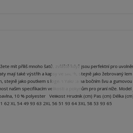
mít příliš mnoho šatů, zvláště když jsou perfektní pro uvolněn
to šaty mají také výstřih a kapsy ve švech, stejně jako žebrovaný lem
m, stejně jako poutkem s logem Yakuza na bočním švu a gumovou
ost našim specifikacím velikostí a pokynům pro praní níže. Model 
% bavlna, 10 % polyester Velikost Hrudník (cm) Pas (cm) Délka (cm
91 62 XL 54 49 93 63 2XL 56 51 93 64 3XL 58 53 93 65