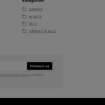
kategoriích
DÁMSKÉ
% AKCE
ŠATY
DÁMSKÉ % AKCE
Přihlásit se
ním osobních údajů
za účelem