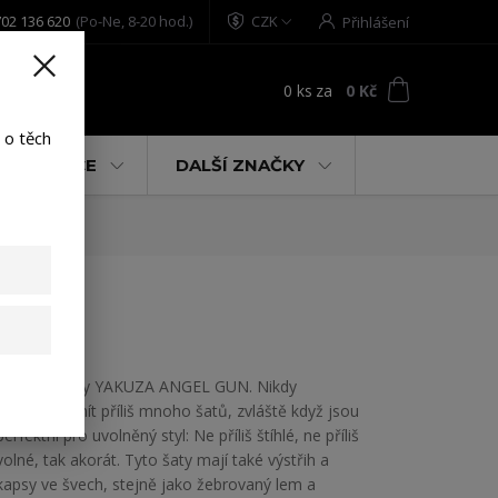
02 136 620
(Po-Ne, 8-20 hod.)
CZK
Přihlášení
0
ks
za
0 Kč
t
 o těch
% AKCE
DALŠÍ ZNAČKY
e XL
Dámské šaty YAKUZA ANGEL GUN. Nikdy
nemůžete mít příliš mnoho šatů, zvláště když jsou
perfektní pro uvolněný styl: Ne příliš štíhlé, ne příliš
volné, tak akorát. Tyto šaty mají také výstřih a
kapsy ve švech, stejně jako žebrovaný lem a