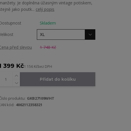
manžety. Je doplněna úžasným vintage potiskem,
stejně jako poutk...
celý popis
Dostupnost
Skladem
Velikost
Cena před slevou
1 748 Kč
1 399 Kč
1 156 Kč
bez DPH
Přidat do košíku
Číslo produktu:
GKB27109WHT
EAN kód:
4062112358321