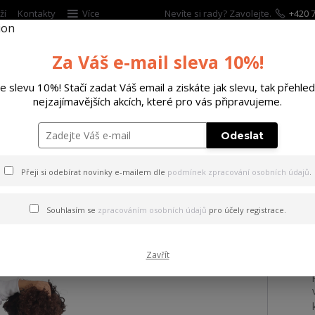
ží
Kontakty
Více
Nevíte si rady? Zavolejte.
+420 7
Za Váš e-mail sleva 10%!
Hleda
te slevu 10%! Stačí zadat Váš email a ziskáte jak slevu, tak přehled
nejzajímavějších akcích, které pro vás připravujeme.
ĚTSKÉ
DOPLŇKY
DÁRKOVÉ POUKAZY
Odeslat
el Gun Sweat Dress white XL
Přeji si odebírat novinky e-mailem dle
podmínek zpracování osobních údajů
.
Angel Gun Sweat Dress whit
Souhlasím se
zpracováním osobních údajů
pro účely registrace.
Zavřít