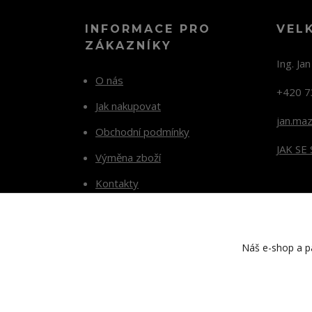
INFORMACE PRO
VEL
ZÁKAZNÍKY
Ing. Ja
O nás
+420 7
Jak nakupovat
jan.ma
Obchodní podmínky
JAK SE
Výměna zboží
Kontakty
Blog
Náš e-shop a pa