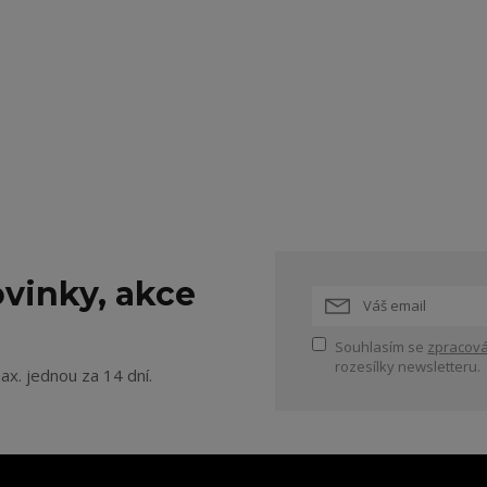
vinky, akce
Souhlasím se
zpracová
rozesílky newsletteru.
ax. jednou za 14 dní.