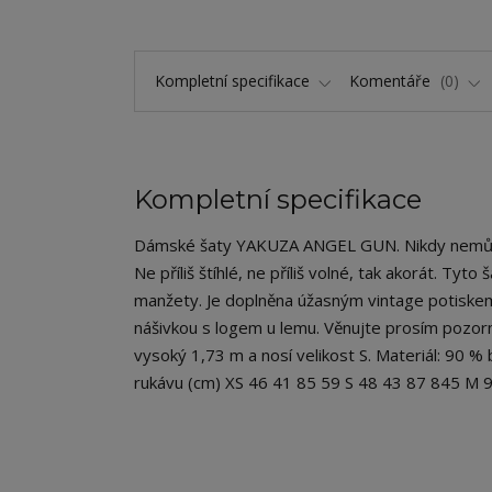
Kompletní specifikace
Komentáře
0
Kompletní specifikace
Dámské šaty YAKUZA ANGEL GUN. Nikdy nemůžete 
Ne příliš štíhlé, ne příliš volné, tak akorát. Ty
manžety. Je doplněna úžasným vintage potiske
nášivkou s logem u lemu. Věnujte prosím pozorn
vysoký 1,73 m a nosí velikost S. Materiál: 90 
rukávu (cm) XS 46 41 85 59 S 48 43 87 845 M 