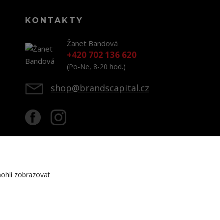
KONTAKTY
Žanet Bandová
+420 702 136 620
(Po-Ne, 8-20 hod.)
shop@brandscapital.cz
ohli zobrazovat