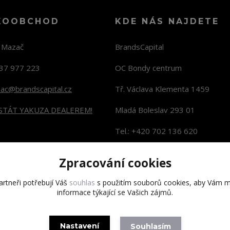
KOOBCHOD
KDE NÁS NAJDETE
n Mazač
BrandsCapital
37 977 223
OC Bondy centrum
zac@brandscapital.cz
Tř. Václava Klementa 1459
 STÁT YAKUZA DEALEREM!
Mladá Boleslav 293 01
Tel.: +420 702 136 620
KONTAKTY NA PRODEJNY
Zpracování cookies
rtneři potřebují Váš
souhlas
s použitím souborů cookies, aby Vám m
informace týkající se Vašich zájmů.
Copyright 2020 BrandsCapital s.r.o.
Nastavení
Souhlasím