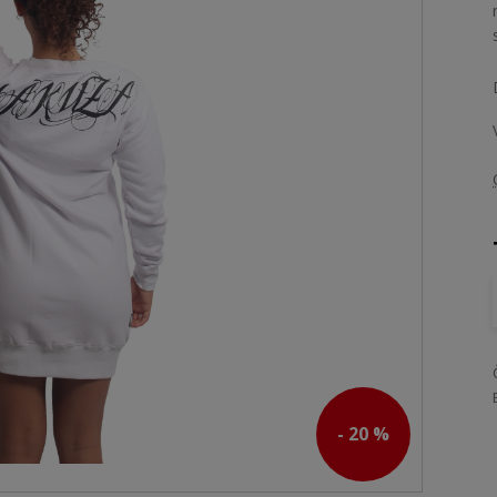
- 20 %