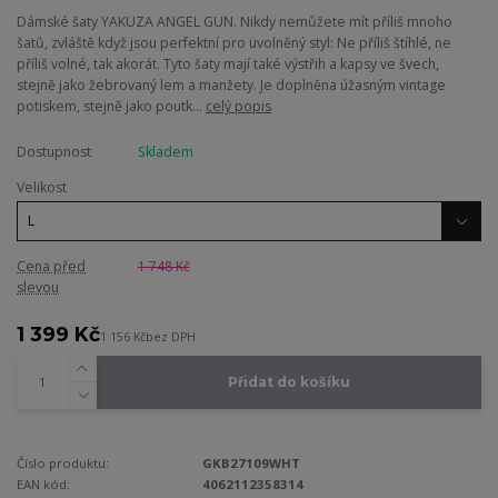
Dámské šaty YAKUZA ANGEL GUN. Nikdy nemůžete mít příliš mnoho
šatů, zvláště když jsou perfektní pro uvolněný styl: Ne příliš štíhlé, ne
příliš volné, tak akorát. Tyto šaty mají také výstřih a kapsy ve švech,
stejně jako žebrovaný lem a manžety. Je doplněna úžasným vintage
potiskem, stejně jako poutk...
celý popis
Dostupnost
Skladem
Velikost
Cena před
1 748 Kč
slevou
1 399 Kč
1 156 Kč
bez DPH
Přidat do košíku
Číslo produktu:
GKB27109WHT
EAN kód:
4062112358314