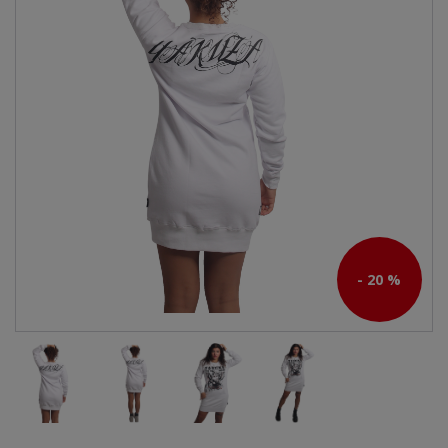
- 20 %