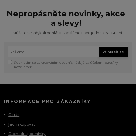
Nepropásněte novinky, akce
a slevy!
Můžete se kdykoli odhlásit. Zasíláme max. jednou za 14 dní.
Přihlásit se
Souhlasím se
zpracováním osobních údajů
za účelem rozesílky
newsletteru.
INFORMACE PRO ZÁKAZNÍKY
O nás
Jak nakupovat
Obchodní podmínky