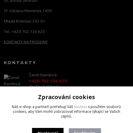
OC Bondy centrum
Tř. Václava Klementa 1459
Mladá Boleslav 293 01
Tel.: +420 702 136 620
KONTAKTY NA PRODEJNY
KONTAKTY
Žanet Bandová
+420 702 136 620
(Po-Ne, 8-20 hod.)
Zpracování cookies
shop@brandscapital.cz
Náš e-shop a partneři potřebují Váš
souhlas
s použitím souborů
cookies, aby Vám mohli zobrazovat informace týkající se Vašich
zájmů.