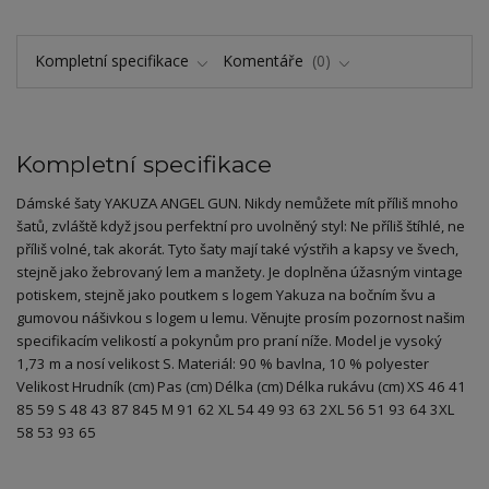
Kompletní specifikace
Komentáře
0
Kompletní specifikace
Dámské šaty YAKUZA ANGEL GUN. Nikdy nemůžete mít příliš mnoho
šatů, zvláště když jsou perfektní pro uvolněný styl: Ne příliš štíhlé, ne
příliš volné, tak akorát. Tyto šaty mají také výstřih a kapsy ve švech,
stejně jako žebrovaný lem a manžety. Je doplněna úžasným vintage
potiskem, stejně jako poutkem s logem Yakuza na bočním švu a
gumovou nášivkou s logem u lemu. Věnujte prosím pozornost našim
specifikacím velikostí a pokynům pro praní níže. Model je vysoký
1,73 m a nosí velikost S. Materiál: 90 % bavlna, 10 % polyester
Velikost Hrudník (cm) Pas (cm) Délka (cm) Délka rukávu (cm) XS 46 41
85 59 S 48 43 87 845 M 91 62 XL 54 49 93 63 2XL 56 51 93 64 3XL
58 53 93 65