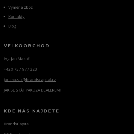
Výměna zboží
Kontakty
Blog
VELKOOBCHOD
Ing. Jan Mazač
+420 737 977 223
jan.mazac@brandscapital.cz
JAK SE STÁT YAKUZA DEALEREM!
KDE NÁS NAJDETE
BrandsCapital