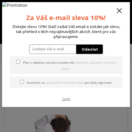
+420 702 136 620
(Po-Ne, 8-20 hod.)
CZK
0
Za Váš e-mail sleva 10%!
0 Kč
Získejte slevu 10%! Stačí zadat Váš email a ziskáte jak slevu,
tak přehled o těch nejzajímavějších akcích, které pro vás
Menu
připravujeme.
Úvod
DÁMSKÉ
ŠATY
Yakuza dámské šaty Angel Gun Sweat Dress
Odeslat
white L
Přeji si odebírat novinky e-mailem dle
podmínek zpracování osobních
údajů
.
Yakuza dámské šaty Angel
Gun Sweat Dress white L
Souhlasím se
zpracováním osobních údajů
pro účely registrace.
Akce
Zavřít