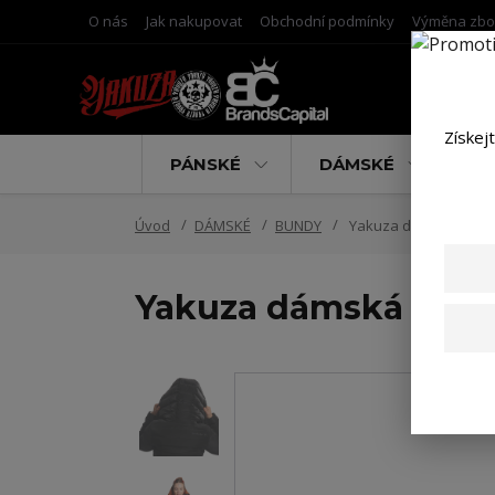
O nás
Jak nakupovat
Obchodní podmínky
Výměna zbo
Získej
PÁNSKÉ
DÁMSKÉ
D
Úvod
DÁMSKÉ
BUNDY
Yakuza dámská větrovk
Yakuza dámská větro