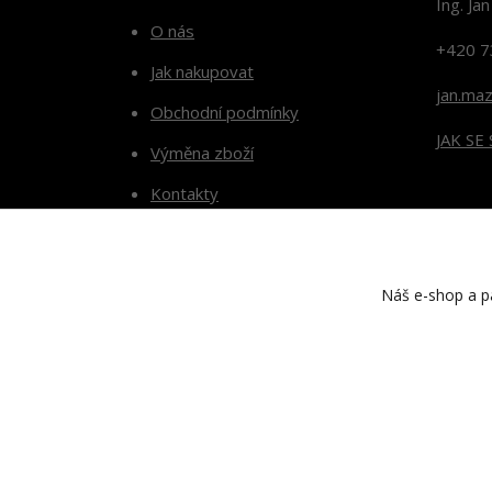
Ing. Ja
O nás
+420 7
Jak nakupovat
jan.ma
Obchodní podmínky
JAK SE
Výměna zboží
Kontakty
Blog
Náš e-shop a pa