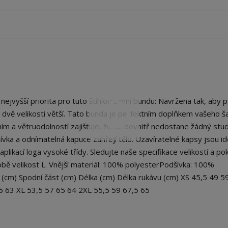
jvyšší priorita pro tuto štíhlou zimní bundu: Navržena tak, aby př
 o dvě velikosti větší. Tato bunda je perfektním doplňkem vašeho ša
ním a větruodolností zajišťuje, že se dovnitř nedostane žádný stu
ívka a odnímatelná kapuce zahřejí tělo. Uzavíratelné kapsy jsou id
likací loga vysoké třídy. Sledujte naše specifikace velikostí a po
obě velikost L. Vnější materiál: 100% polyesterPodšívka: 100%
(cm) Spodní část (cm) Délka (cm) Délka rukávu (cm) XS 45,5 49 5
,5 63 XL 53,5 57 65 64 2XL 55,5 59 67,5 65