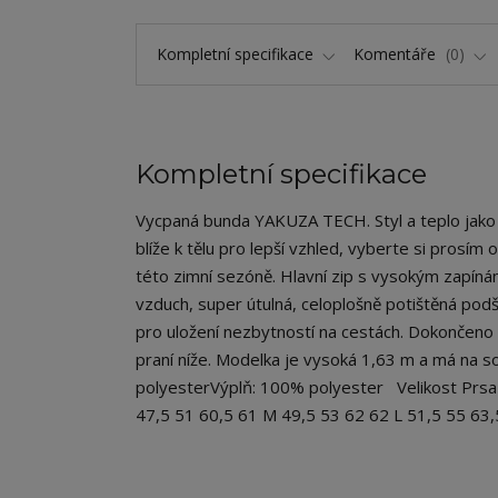
Kompletní specifikace
Komentáře
0
Kompletní specifikace
Vycpaná bunda YAKUZA TECH. Styl a teplo jako ne
blíže k tělu pro lepší vzhled, vyberte si prosím
této zimní sezóně. Hlavní zip s vysokým zapíná
vzduch, super útulná, celoplošně potištěná podš
pro uložení nezbytností na cestách. Dokončeno ap
praní níže. Modelka je vysoká 1,63 m a má na s
polyesterVýplň: 100% polyester Velikost Prsa 
47,5 51 60,5 61 M 49,5 53 62 62 L 51,5 55 63