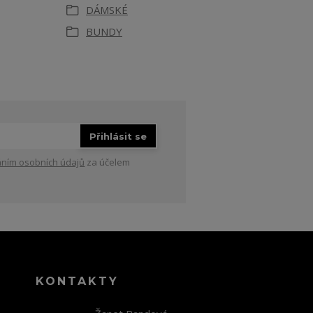
DÁMSKÉ
BUNDY
Přihlásit se
ním osobních údajů
za účelem
KONTAKTY