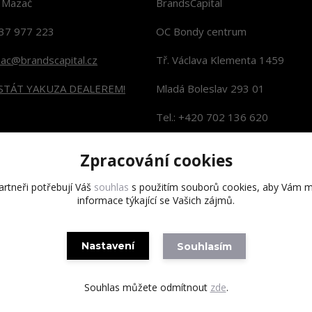
n Mazač
BrandsCapital
37 977 223
OC Bondy centrum
zac@brandscapital.cz
Tř. Václava Klementa 1459
 STÁT YAKUZA DEALEREM!
Mladá Boleslav 293 01
Tel.: +420 702 136 620
KONTAKTY NA PRODEJNY
Zpracování cookies
rtneři potřebují Váš
souhlas
s použitím souborů cookies, aby Vám m
informace týkající se Vašich zájmů.
Copyright 2020 BrandsCapital s.r.o.
Nastavení
Souhlasím
Souhlas můžete odmítnout
zde
.