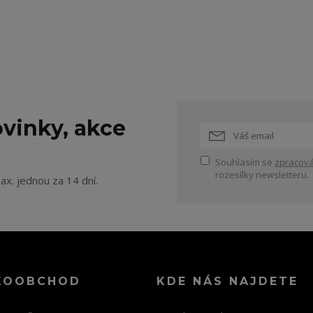
vinky, akce
Souhlasím se
zpracová
rozesílky newsletteru.
ax. jednou za 14 dní.
KOOBCHOD
KDE NÁS NAJDETE