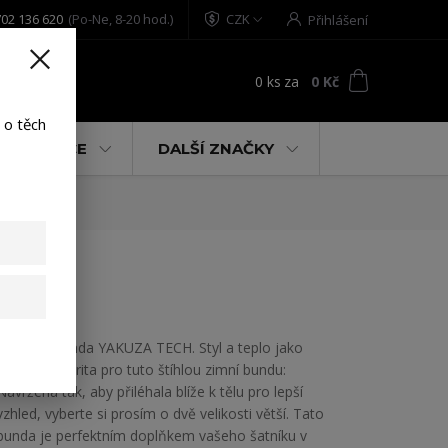
02 136 620
(Po-Ne, 8-20 hod.)
CZK
Přihlášení
0
ks
za
0 Kč
t
 o těch
% AKCE
DALŠÍ ZNAČKY
k S
Vycpaná bunda YAKUZA TECH. Styl a teplo jako
nejvyšší priorita pro tuto štíhlou zimní bundu:
Navržena tak, aby přiléhala blíže k tělu pro lepší
vzhled, vyberte si prosím o dvě velikosti větší. Tato
bunda je perfektním doplňkem vašeho šatníku v