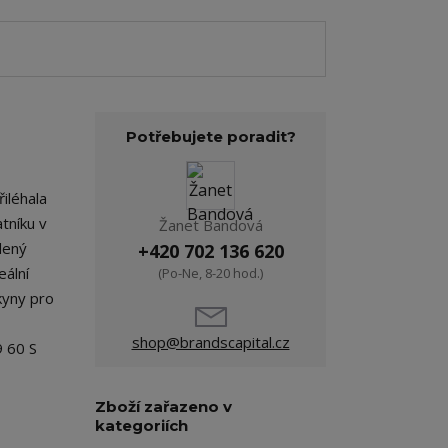
Potřebujete poradit?
iléhala
tníku v
Žanet Bandová
dený
+420 702 136 620
eální
(Po-Ne, 8-20 hod.)
kyny pro
shop@brandscapital.cz
9 60 S
Zboží zařazeno v
kategoriích