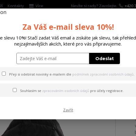
ží
Kontakty
Více
Nevíte si rady? Zavolejte.
+420 7
Za Váš e-mail sleva 10%!
Hleda
te slevu 10%! Stačí zadat Váš email a ziskáte jak slevu, tak přehled
nejzajímavějších akcích, které pro vás připravujeme.
ĚTSKÉ
DOPLŇKY
DÁRKOVÉ POUKAZY
Odeslat
a Tech Puffer Jacket black S
Přeji si odebírat novinky e-mailem dle
podmínek zpracování osobních údajů
.
vka Tech Puffer Jacket blac
Souhlasím se
zpracováním osobních údajů
pro účely registrace.
Zavřít