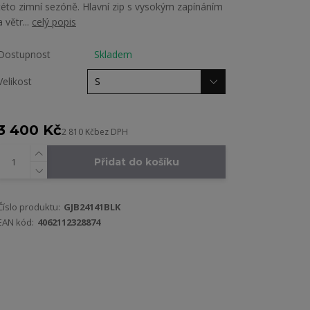
této zimní sezóně. Hlavní zip s vysokým zapínáním
a větr...
celý popis
Dostupnost
Skladem
Velikost
3 400 Kč
2 810 Kč
bez DPH
Přidat do košíku
Číslo produktu:
GJB24141BLK
EAN kód:
4062112328874