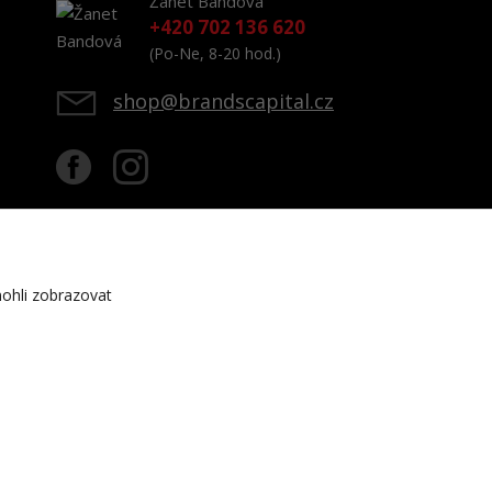
Žanet Bandová
+420 702 136 620
(Po-Ne, 8-20 hod.)
shop@brandscapital.cz
ohli zobrazovat