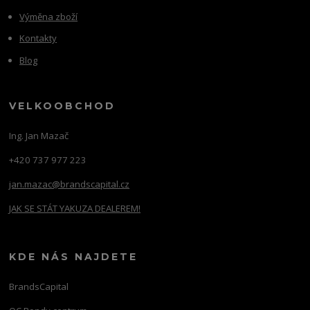
Výměna zboží
Kontakty
Blog
VELKOOBCHOD
Ing. Jan Mazač
+420 737 977 223
jan.mazac@brandscapital.cz
JAK SE STÁT YAKUZA DEALEREM!
KDE NÁS NAJDETE
BrandsCapital