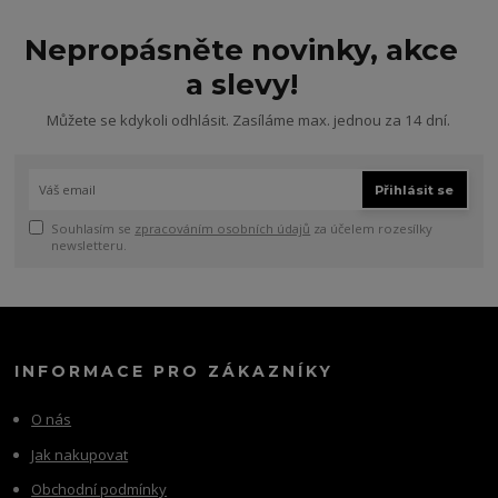
Nepropásněte novinky, akce
a slevy!
Můžete se kdykoli odhlásit. Zasíláme max. jednou za 14 dní.
Přihlásit se
Souhlasím se
zpracováním osobních údajů
za účelem rozesílky
newsletteru.
INFORMACE PRO ZÁKAZNÍKY
O nás
Jak nakupovat
Obchodní podmínky