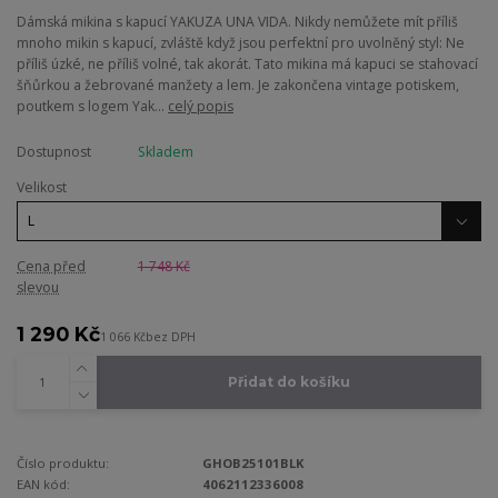
Dámská mikina s kapucí YAKUZA UNA VIDA. Nikdy nemůžete mít příliš
mnoho mikin s kapucí, zvláště když jsou perfektní pro uvolněný styl: Ne
příliš úzké, ne příliš volné, tak akorát. Tato mikina má kapuci se stahovací
šňůrkou a žebrované manžety a lem. Je zakončena vintage potiskem,
poutkem s logem Yak...
celý popis
Dostupnost
Skladem
Velikost
Cena před
1 748 Kč
slevou
1 290 Kč
1 066 Kč
bez DPH
Přidat do košíku
Číslo produktu:
GHOB25101BLK
EAN kód:
4062112336008