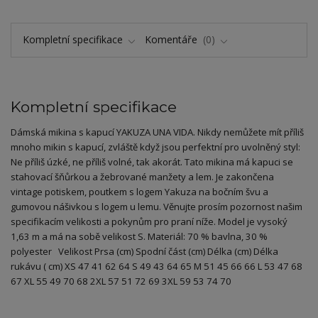
Kompletní specifikace
Komentáře
0
Kompletní specifikace
Dámská mikina s kapucí YAKUZA UNA VIDA. Nikdy nemůžete mít příliš
mnoho mikin s kapucí, zvláště když jsou perfektní pro uvolněný styl:
Ne příliš úzké, ne příliš volné, tak akorát. Tato mikina má kapuci se
stahovací šňůrkou a žebrované manžety a lem. Je zakončena
vintage potiskem, poutkem s logem Yakuza na bočním švu a
gumovou nášivkou s logem u lemu. Věnujte prosím pozornost našim
specifikacím velikosti a pokynům pro praní níže. Model je vysoký
1,63 m a má na sobě velikost S. Materiál: 70 % bavlna, 30 %
polyester Velikost Prsa (cm) Spodní část (cm) Délka (cm) Délka
rukávu ( cm) XS 47 41 62 64 S 49 43 64 65 M 51 45 66 66 L 53 47 68
67 XL 55 49 70 68 2XL 57 51 72 69 3XL 59 53 74 70