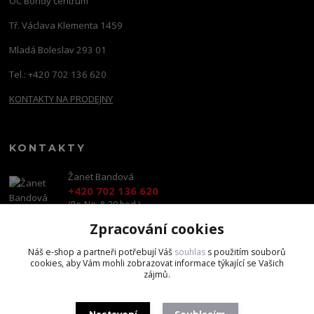
OC Bondy centrum
Tř. Václava Klementa 1459
Mladá Boleslav 293 01
Tel.: +420 702 136 620
KONTAKTY NA PRODEJNY
KONTAKTY
Žanet Bandová
+420 702 136 620
(Po-Ne, 8-20 hod.)
Zpracování cookies
shop@brandscapital.cz
Náš e-shop a partneři potřebují Váš
souhlas
s použitím souborů
cookies, aby Vám mohli zobrazovat informace týkající se Vašich
zájmů.