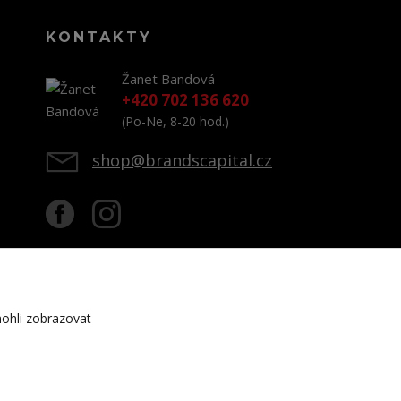
KONTAKTY
Žanet Bandová
+420 702 136 620
(Po-Ne, 8-20 hod.)
shop@brandscapital.cz
ohli zobrazovat