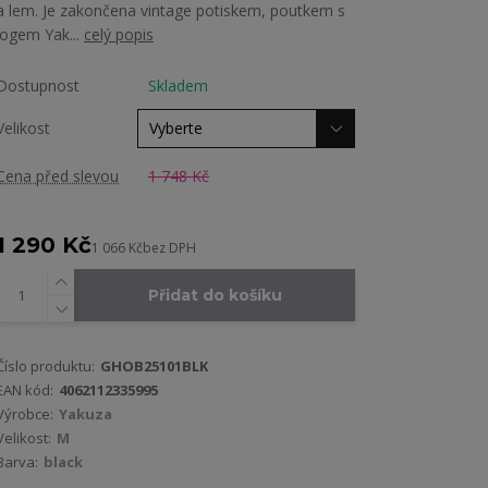
a lem. Je zakončena vintage potiskem, poutkem s
logem Yak...
celý popis
Dostupnost
Skladem
Velikost
Cena před slevou
1 748 Kč
1 290 Kč
1 066 Kč
bez DPH
Přidat do košíku
Číslo produktu:
GHOB25101BLK
EAN kód:
4062112335995
Výrobce:
Yakuza
Velikost:
M
Barva:
black