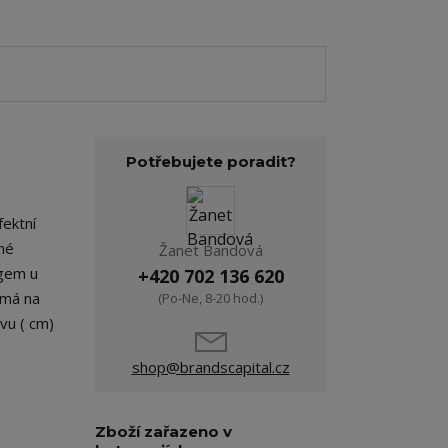
Potřebujete poradit?
fektní
ané
Žanet Bandová
ogem u
+420 702 136 620
 má na
(Po-Ne, 8-20 hod.)
vu ( cm)
shop@brandscapital.cz
Zboží zařazeno v