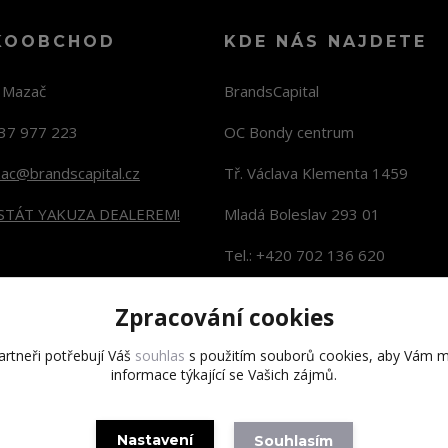
KOOBCHOD
KDE NÁS NAJDETE
n Mazač
BrandsCapital
37 977 223
OC Bondy centrum
zac@brandscapital.cz
Tř. Václava Klementa 1459
 STÁT YAKUZA DEALEREM!
Mladá Boleslav 293 01
Tel.: +420 702 136 620
KONTAKTY NA PRODEJNY
Zpracování cookies
rtneři potřebují Váš
souhlas
s použitím souborů cookies, aby Vám m
informace týkající se Vašich zájmů.
Copyright 2020 BrandsCapital s.r.o.
Nastavení
Souhlasím