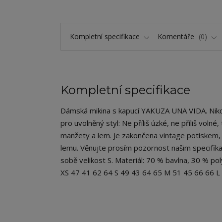
Kompletní specifikace
Komentáře
0
Kompletní specifikace
Dámská mikina s kapucí YAKUZA UNA VIDA. Nikdy 
pro uvolněný styl: Ne příliš úzké, ne příliš vol
manžety a lem. Je zakončena vintage potiskem
lemu. Věnujte prosím pozornost našim specifika
sobě velikost S. Materiál: 70 % bavlna, 30 % po
XS 47 41 62 64 S 49 43 64 65 M 51 45 66 66 L