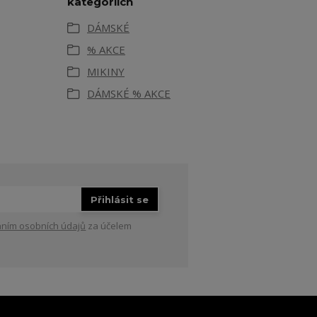
kategoriích
DÁMSKÉ
% AKCE
MIKINY
DÁMSKÉ % AKCE
Přihlásit se
ním osobních údajů
za účelem