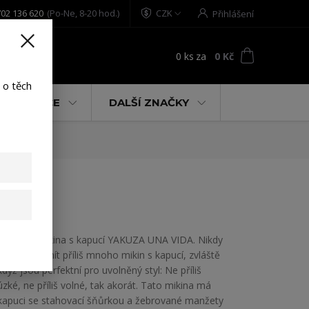
02 136 620
(Po-Ne, 8-20 hod.)
CZK
Přihlášení
0
ks
za
0 Kč
t
 o těch
% AKCE
DALŠÍ ZNAČKY
Dámská mikina s kapucí YAKUZA UNA VIDA. Nikdy
nemůžete mít příliš mnoho mikin s kapucí, zvláště
když jsou perfektní pro uvolněný styl: Ne příliš
úzké, ne příliš volné, tak akorát. Tato mikina má
kapuci se stahovací šňůrkou a žebrované manžety