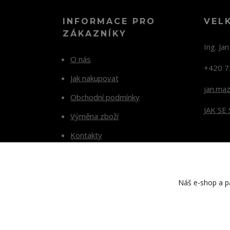
INFORMACE PRO
VEL
ZÁKAZNÍKY
Ing. Ja
O nás
+420 7
Jak nakupovat
jan.ma
Obchodní podmínky
JAK SE
Výměna zboží
Kontakty
Blog
Náš e-shop a pa