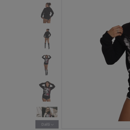
Další