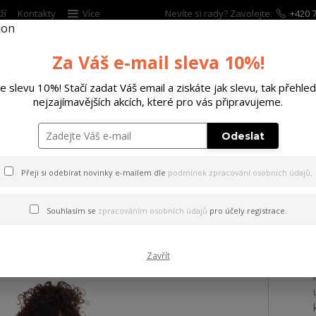
ží
Kontakty
Více
Nevíte si rady? Zavolejte.
+420 7
Za Váš e-mail sleva 10%!
Hleda
te slevu 10%! Stačí zadat Váš email a ziskáte jak slevu, tak přehled
nejzajímavějších akcích, které pro vás připravujeme.
ĚTSKÉ
DOPLŇKY
DÁRKOVÉ POUKAZY
Odeslat
a Una Vida Hoodie
Přeji si odebírat novinky e-mailem dle
podmínek zpracování osobních údajů
.
na Una Vida Hoodie
Souhlasím se
zpracováním osobních údajů
pro účely registrace.
Zavřít