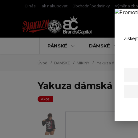
O nás
Jak nakupovat
Obchodní podmínky
Výměna zbo
Získej
PÁNSKÉ
DÁMSKÉ
D
Úvod
DÁMSKÉ
MIKINY
Yakuza dámská mikin
Yakuza dámská miki
Akce