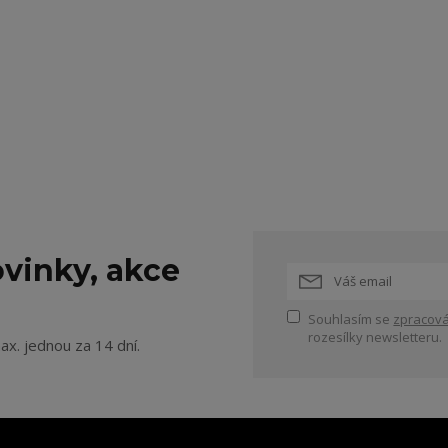
vinky, akce
Souhlasím se
zpracová
rozesílky newsletteru.
ax. jednou za 14 dní.