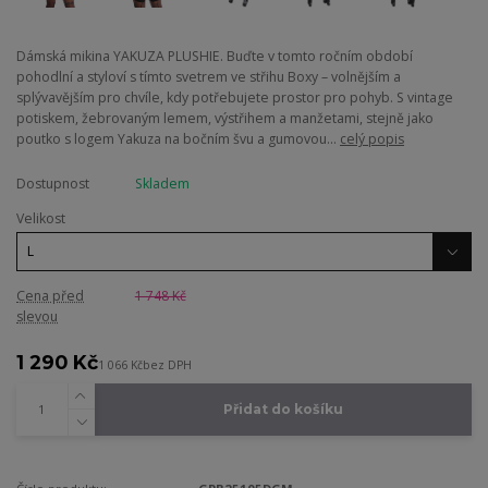
Dámská mikina YAKUZA PLUSHIE. Buďte v tomto ročním období
pohodlní a styloví s tímto svetrem ve střihu Boxy – volnějším a
splývavějším pro chvíle, kdy potřebujete prostor pro pohyb. S vintage
potiskem, žebrovaným lemem, výstřihem a manžetami, stejně jako
poutko s logem Yakuza na bočním švu a gumovou...
celý popis
Dostupnost
Skladem
Velikost
Cena před
1 748 Kč
slevou
1 290 Kč
1 066 Kč
bez DPH
Přidat do košíku