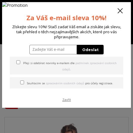
+420 702 136 620
(Po-Ne, 8-20 hod.)
CZK
0
Za Váš e-mail sleva 10%!
0 Kč
Získejte slevu 10%! Stačí zadat Váš email a ziskáte jak slevu,
tak přehled o těch nejzajímavějších akcích, které pro vás
Menu
připravujeme.
Úvod
DÁMSKÉ
MIKINY
Yakuza dámská mikina Plushie Urban
Odeslat
Sweatshirt mottled/dark/grey L
Přeji si odebírat novinky e-mailem dle
podmínek zpracování osobních
údajů
.
Yakuza dámská mikina
Plushie Urban Sweatshirt
Souhlasím se
zpracováním osobních údajů
pro účely registrace.
mottled/dark/grey L
Zavřít
Akce