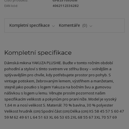
Číslo produktu:
GPB25105DGM
EAN kód:
4062112336282
Kompletní specifikace
Komentáře
0
Kompletní specifikace
Dámská mikina YAKUZA PLUSHIE. Buďte v tomto ročním období
pohodlní a styloví s tímto svetrem ve střihu Boxy – volnějším a
splývavějším pro chvíle, kdy potřebujete prostor pro pohyb. S
vintage potiskem, žebrovaným lemem, výstřihem a manžetami,
stejně jako poutko s logem Yakuza na bočním švu a gumovou
nášivkou s logem u lemu. Věnujte prosím pozornost našim
specifikacím velikosti a pokynům pro praní níže. Model je vysoký
1,64 m a nosí velikost S. Materiál: 70 % bavlna, 30 % polyester
Velikost hrudník (cm) Spodní část (cm) Délka (cm) XS 58 45 57 S 60 47
59 M 62 49 61 L 64 51 63 XL 66 53 65 2XL 68 55 67 3XL 70 57 69