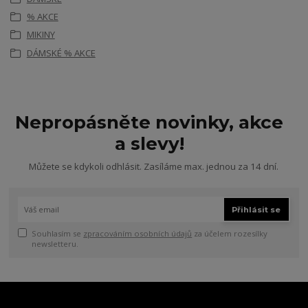
% AKCE
MIKINY
DÁMSKÉ % AKCE
Nepropásněte novinky, akce
a slevy!
Můžete se kdykoli odhlásit. Zasíláme max. jednou za 14 dní.
Přihlásit se
Souhlasím se
zpracováním osobních údajů
za účelem rozesílky
newsletteru.