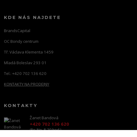
KDE NÁS NAJDETE
BrandsCapital
OC Bondy centrum
Tř. Václava Klementa 1459
Mladá Boleslav 293 01
Tel.: +420 702 136 620
KONTAKTY NA PRODEJNY
KONTAKTY
Žanet Bandová
+420 702 136 620
(Po-Ne, 8-20 hod.)