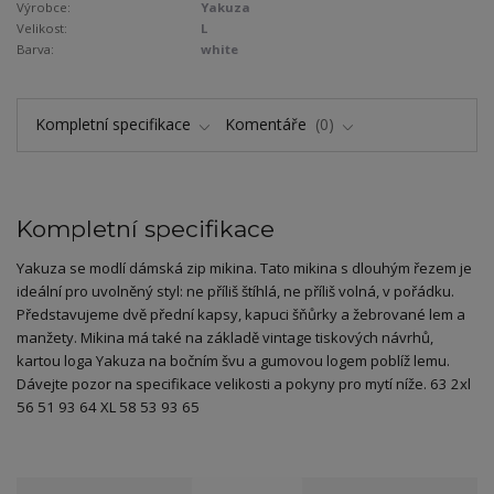
Výrobce:
Yakuza
Velikost:
L
Barva:
white
Kompletní specifikace
Komentáře
0
Kompletní specifikace
Yakuza se modlí dámská zip mikina. Tato mikina s dlouhým řezem je
ideální pro uvolněný styl: ne příliš štíhlá, ne příliš volná, v pořádku.
Představujeme dvě přední kapsy, kapuci šňůrky a žebrované lem a
manžety. Mikina má také na základě vintage tiskových návrhů,
kartou loga Yakuza na bočním švu a gumovou logem poblíž lemu.
Dávejte pozor na specifikace velikosti a pokyny pro mytí níže. 63 2xl
56 51 93 64 XL 58 53 93 65