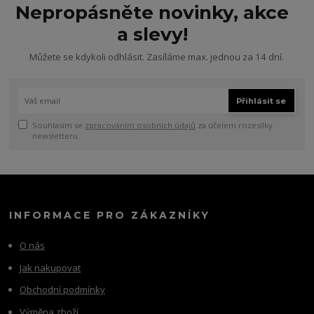
Nepropásněte novinky, akce
a slevy!
Můžete se kdykoli odhlásit. Zasíláme max. jednou za 14 dní.
Přihlásit se
Souhlasím se
zpracováním osobních údajů
za účelem rozesílky
newsletteru.
INFORMACE PRO ZÁKAZNÍKY
O nás
Jak nakupovat
Obchodní podmínky
Výměna zboží