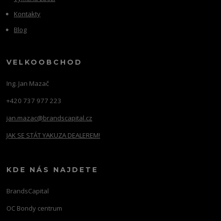
Kontakty
Blog
VELKOOBCHOD
Ing. Jan Mazač
+420 737 977 223
jan.mazac@brandscapital.cz
JAK SE STÁT YAKUZA DEALEREM!
KDE NÁS NAJDETE
BrandsCapital
OC Bondy centrum