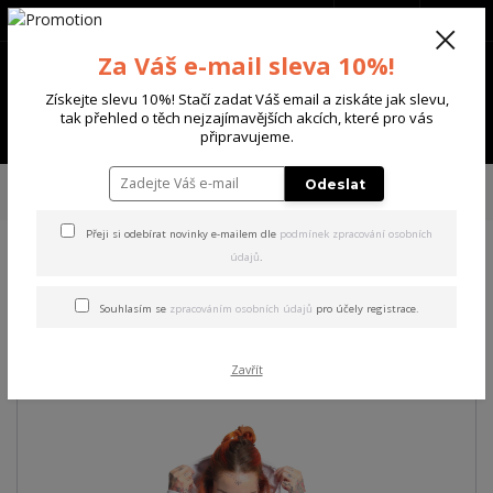
+420 702 136 620
(Po-Ne, 8-20 hod.)
CZK
0
Za Váš e-mail sleva 10%!
0 Kč
Získejte slevu 10%! Stačí zadat Váš email a ziskáte jak slevu,
tak přehled o těch nejzajímavějších akcích, které pro vás
Menu
připravujeme.
Úvod
DÁMSKÉ
MIKINY
Yakuza dámská mikina na zip Pray Long Zip
Odeslat
Hoodie
Přeji si odebírat novinky e-mailem dle
podmínek zpracování osobních
údajů
.
Yakuza dámská mikina na zip
Pray Long Zip Hoodie
Souhlasím se
zpracováním osobních údajů
pro účely registrace.
Akce
Zavřít