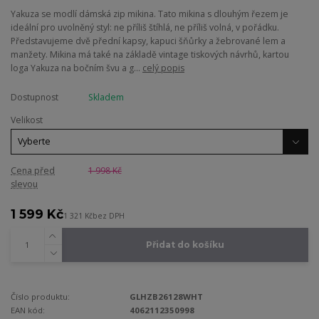
Yakuza se modlí dámská zip mikina. Tato mikina s dlouhým řezem je
ideální pro uvolněný styl: ne příliš štíhlá, ne příliš volná, v pořádku.
Představujeme dvě přední kapsy, kapuci šňůrky a žebrované lem a
manžety. Mikina má také na základě vintage tiskových návrhů, kartou
loga Yakuza na bočním švu a g...
celý popis
Dostupnost
Skladem
Velikost
Cena před
1 998 Kč
slevou
1 599 Kč
1 321 Kč
bez DPH
Přidat do košíku
Číslo produktu:
GLHZB26128WHT
EAN kód:
4062112350998