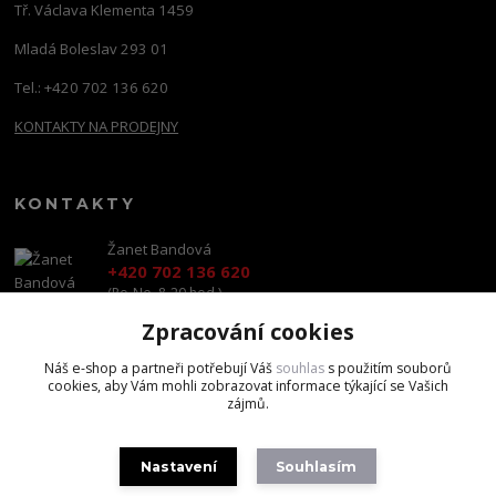
Tř. Václava Klementa 1459
Mladá Boleslav 293 01
Tel.: +420 702 136 620
KONTAKTY NA PRODEJNY
KONTAKTY
Žanet Bandová
+420 702 136 620
(Po-Ne, 8-20 hod.)
Zpracování cookies
shop@brandscapital.cz
Náš e-shop a partneři potřebují Váš
souhlas
s použitím souborů
cookies, aby Vám mohli zobrazovat informace týkající se Vašich
zájmů.
Nastavení
Souhlasím