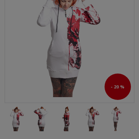
- 20 %