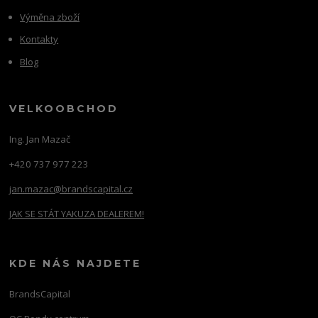
Výměna zboží
Kontakty
Blog
VELKOOBCHOD
Ing. Jan Mazač
+420 737 977 223
jan.mazac@brandscapital.cz
JAK SE STÁT YAKUZA DEALEREM!
KDE NÁS NAJDETE
BrandsCapital