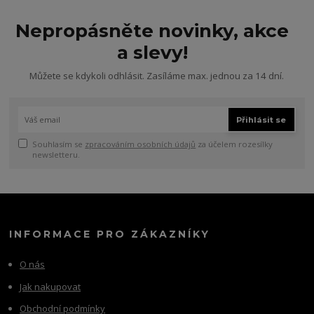
Nepropásněte novinky, akce
a slevy!
Můžete se kdykoli odhlásit. Zasíláme max. jednou za 14 dní.
Přihlásit se
Souhlasím se
zpracováním osobních údajů
za účelem rozesílky
newsletteru.
INFORMACE PRO ZÁKAZNÍKY
O nás
Jak nakupovat
Obchodní podmínky