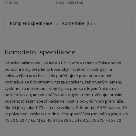
EAN kód:
4062112357348
Kompletní specifikace
Komentáře
0
Kompletní specifikace
Dámská mikina YAKUZA INSIGHTS. Buďte v tomto ročním období
pohodlní a styloví s tímto boxerským svetrem – volnějším a
splývavějším pro chvíle, kdy potřebujete prostor pro pohyb.
Vyznačuje se úchvatným vintage potiskem, žebrovaným lemem,
výstřihem a manžetami, stejně jako poutko s logem Yakuza na
bočním švu a gumovou nášivkou s logem u lemu. Věnujte prosím
pozornost našim specifikacím velikosti a pokynům pro praní níže.
Model je vysoký 1,73 m a nosí velikost S. Materiál: 90 % bavlna, 10
% polyester Velikost Hrudník (cm) Spodní část (cm) Délka (cm) XS 58
45 60 S 60 47 62 M 62 49 61 L 686 XL 54 68 55 70 3XL 70 57 72