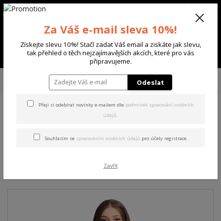
+420 702 136 620
(Po-Ne, 8-20 hod.)
CZK
0
Za Váš e-mail sleva 10%!
0 Kč
Získejte slevu 10%! Stačí zadat Váš email a ziskáte jak slevu,
Menu
tak přehled o těch nejzajímavějších akcích, které pro vás
připravujeme.
Úvod
DÁMSKÉ
MIKINY
Yakuza dámská mikina Insights Urban
Odeslat
Sweatshirt black XL
Přeji si odebírat novinky e-mailem dle
podmínek zpracování osobních
údajů
.
Yakuza dámská mikina
Insights Urban Sweatshirt
Souhlasím se
zpracováním osobních údajů
pro účely registrace.
black XL
Zavřít
Akce