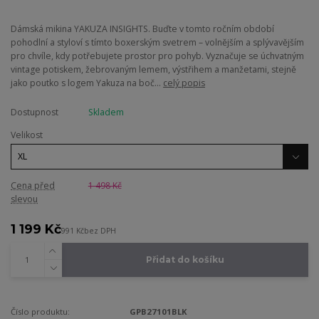
Dámská mikina YAKUZA INSIGHTS. Buďte v tomto ročním období
pohodlní a styloví s tímto boxerským svetrem – volnějším a splývavějším
pro chvíle, kdy potřebujete prostor pro pohyb. Vyznačuje se úchvatným
vintage potiskem, žebrovaným lemem, výstřihem a manžetami, stejně
jako poutko s logem Yakuza na boč...
celý popis
Dostupnost
Skladem
Velikost
Cena před
1 498 Kč
slevou
1 199 Kč
991 Kč
bez DPH
Přidat do košíku
Číslo produktu:
GPB27101BLK