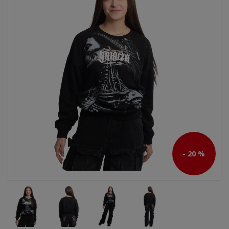
- 20 %