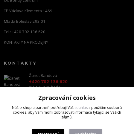
OC Bondy centrum
Tř. Václava Klementa 1459
Mladá Boleslav 293 01
Tel.: +420 702 136 620
KONTAKTY NA PRODEJNY
KONTAKTY
Žanet Bandová
+420 702 136 620
(Po-Ne, 8-20 hod.)
Zpracování cookies
shop@brandscapital.cz
Náš e-shop a partneři potřebují Váš
souhlas
s použitím souborů
cookies, aby Vám mohli zobrazovat informace týkající se Vašich
zájmů.