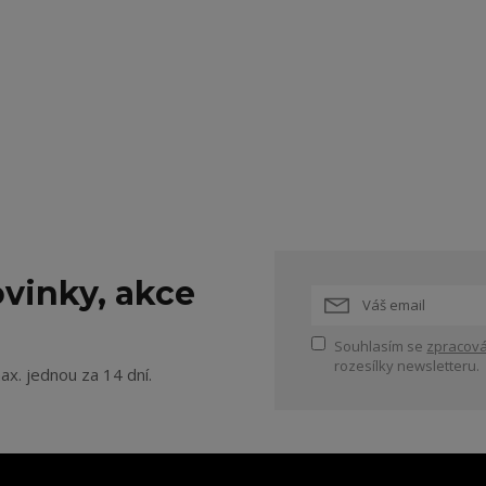
vinky, akce
Souhlasím se
zpracová
rozesílky newsletteru.
ax. jednou za 14 dní.