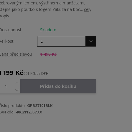
žebrovaným lemem, výstřihem a manžetami,
stejně jako poutko s logem Yakuza na boč...
celý
popis
Dostupnost
Skladem
Velikost
Cena před slevou
1 498 Kč
1 199 Kč
991 Kč
bez DPH
Přidat do košíku
Číslo produktu:
GPB27101BLK
EAN kód:
4062112357331