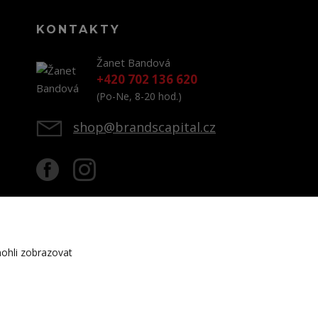
KONTAKTY
Žanet Bandová
+420 702 136 620
(Po-Ne, 8-20 hod.)
shop@brandscapital.cz
ohli zobrazovat