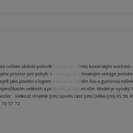
o ročním období pohodlní a styloví s tímto boxerským svetrem 
bujete prostor pro pohyb. Vyznačuje se úchvatným vintage potisk
jně jako poutko s logem Yakuza na bočním švu a gumovou nášiv
pecifikacím velikosti a pokynům pro praní níže. Model je vysoký 
lyester Velikost Hrudník (cm) Spodní část (cm) Délka (cm) XS 58 4
L 70 57 72