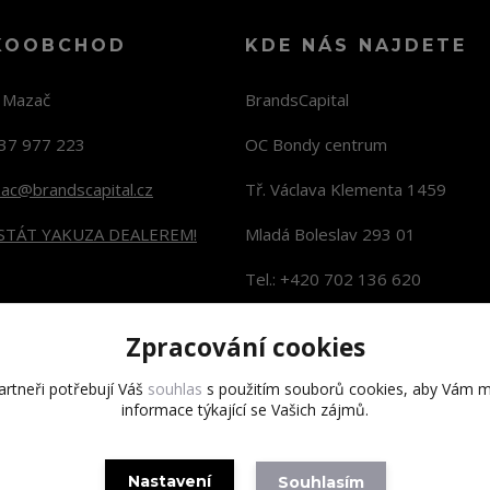
KOOBCHOD
KDE NÁS NAJDETE
n Mazač
BrandsCapital
37 977 223
OC Bondy centrum
zac@brandscapital.cz
Tř. Václava Klementa 1459
 STÁT YAKUZA DEALEREM!
Mladá Boleslav 293 01
Tel.: +420 702 136 620
KONTAKTY NA PRODEJNY
Zpracování cookies
rtneři potřebují Váš
souhlas
s použitím souborů cookies, aby Vám m
informace týkající se Vašich zájmů.
Copyright 2020 BrandsCapital s.r.o.
Nastavení
Souhlasím