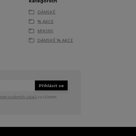
kategoriích
DÁMSKÉ
% AKCE
MIKINY
DÁMSKÉ % AKCE
Přihlásit se
ním osobních údajů
za účelem