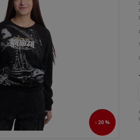
- 20 %