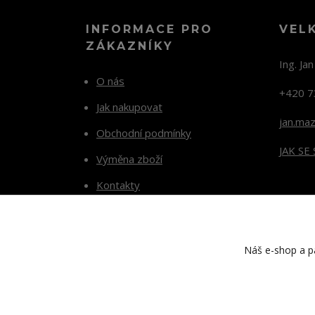
INFORMACE PRO
VEL
ZÁKAZNÍKY
Ing. Ja
O nás
+420 7
Jak nakupovat
jan.ma
Obchodní podmínky
JAK SE
Výměna zboží
Kontakty
Blog
Náš e-shop a pa