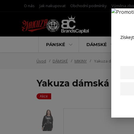
O nás
Jak nakupovat
Obchodní podmínky
Výměna zbo
Získej
PÁNSKÉ
DÁMSKÉ
D
Úvod
DÁMSKÉ
MIKINY
Yakuza dámská mikina 
Yakuza dámská mikin
Akce