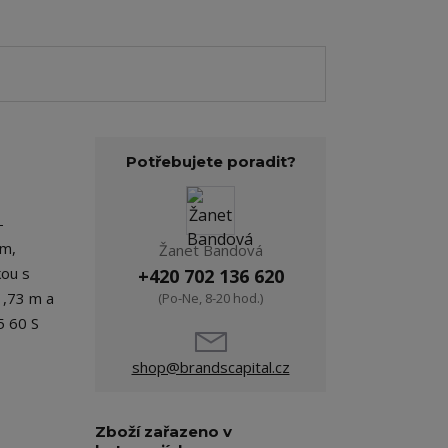
Potřebujete poradit?
–
em,
Žanet Bandová
kou s
+420 702 136 620
1,73 m a
(Po-Ne, 8-20 hod.)
5 60 S
shop@brandscapital.cz
Zboží zařazeno v