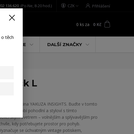
02 136 620
(Po-Ne, 8-20 hod.)
CZK
Přihlášení
0
ks
za
0 Kč
t
 o těch
% AKCE
DALŠÍ ZNAČKY
 black L
Dámská mikina YAKUZA INSIGHTS. Buďte v tomto
ročním období pohodlní a styloví s tímto
boxerským svetrem – volnějším a splývavějším pro
chvíle, kdy potřebujete prostor pro pohyb.
Vyznačuje se úchvatným vintage potiskem,