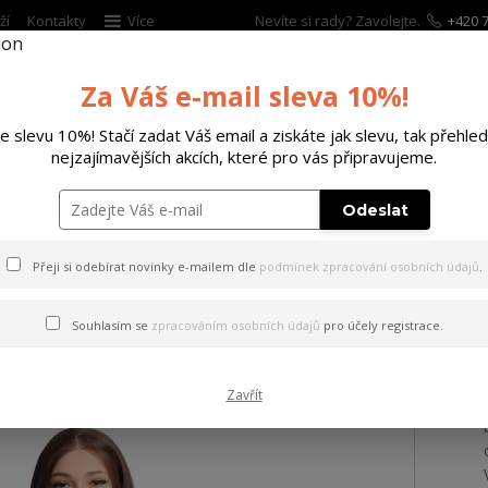
ží
Kontakty
Více
Nevíte si rady? Zavolejte.
+420 7
Za Váš e-mail sleva 10%!
Hleda
te slevu 10%! Stačí zadat Váš email a ziskáte jak slevu, tak přehled
nejzajímavějších akcích, které pro vás připravujeme.
ĚTSKÉ
DOPLŇKY
DÁRKOVÉ POUKAZY
Odeslat
Insights Urban Sweatshirt black L
Přeji si odebírat novinky e-mailem dle
podmínek zpracování osobních údajů
.
a Insights Urban Sweatshirt
Souhlasím se
zpracováním osobních údajů
pro účely registrace.
Zavřít