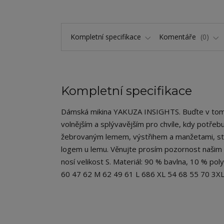
Kompletní specifikace
Komentáře
0
Kompletní specifikace
Dámská mikina YAKUZA INSIGHTS. Buďte v tomt
volnějším a splývavějším pro chvíle, kdy potře
žebrovaným lemem, výstřihem a manžetami, ste
logem u lemu. Věnujte prosím pozornost našim s
nosí velikost S. Materiál: 90 % bavlna, 10 % po
60 47 62 M 62 49 61 L 686 XL 54 68 55 70 3X