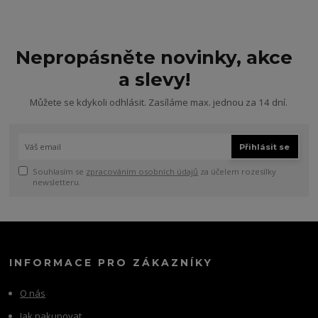
Nepropásněte novinky, akce
a slevy!
Můžete se kdykoli odhlásit. Zasíláme max. jednou za 14 dní.
Přihlásit se
Souhlasím se
zpracováním osobních údajů
za účelem rozesílky
newsletteru.
INFORMACE PRO ZÁKAZNÍKY
O nás
Jak nakupovat