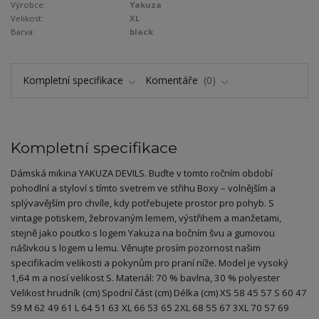
Výrobce:
Yakuza
Velikost:
XL
Barva:
black
Kompletní specifikace
Komentáře
0
Kompletní specifikace
Dámská mikina YAKUZA DEVILS. Buďte v tomto ročním období
pohodlní a styloví s tímto svetrem ve střihu Boxy – volnějším a
splývavějším pro chvíle, kdy potřebujete prostor pro pohyb. S
vintage potiskem, žebrovaným lemem, výstřihem a manžetami,
stejně jako poutko s logem Yakuza na bočním švu a gumovou
nášivkou s logem u lemu. Věnujte prosím pozornost našim
specifikacím velikosti a pokynům pro praní níže. Model je vysoký
1,64 m a nosí velikost S. Materiál: 70 % bavlna, 30 % polyester
Velikost hrudník (cm) Spodní část (cm) Délka (cm) XS 58 45 57 S 60 47
59 M 62 49 61 L 64 51 63 XL 66 53 65 2XL 68 55 67 3XL 70 57 69