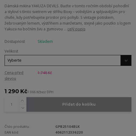
Dámská mikina YAKUZA DEVILS. Buďte v tomto ročním období pohodlní
a styloví s tímto svetrem ve střihu Boxy – volnějším a splývavějším pro
chvíle, kdy potřebujete prostor pro pohyb. S vintage potiskem,
žebrovaným lemem, výstřihem a manžetami, stejně jako poutko s logem
Yakuza na bočním švu a gumovou ...
celý popis
Dostupnost
Skladem
Velikost
Cena před
1 748 Kč
slevou
1 290 Kč
1 066 Kč
bez DPH
Přidat do košíku
Číslo produktu:
GPB25104BLK
EAN kód:
4062112336220