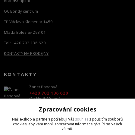
BrandsCapital
OC Bondy centrum
Tř. Václava Klementa 1459
Mladá Boleslav 293 01
Tel.: +420 702 136 620
KONTAKTY NA PRODEJNY
KONTAKTY
Žanet Bandová
+420 702 136 620
(Po-Ne, 8-20 hod.)
Zpracování cookies
shop@brandscapital.cz
Náš e-shop a partneři potřebují Váš
souhlas
s použitím souborů
cookies, aby Vám mohli zobrazovat informace týkající se Vašich
zájmů.