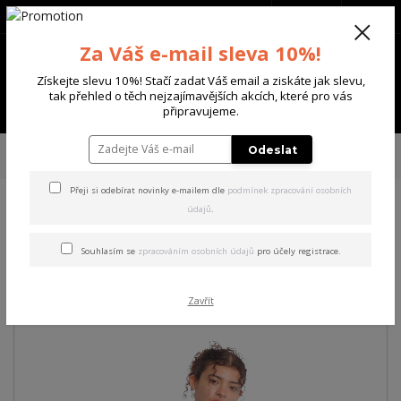
+420 702 136 620
(Po-Ne, 8-20 hod.)
CZK
0
Za Váš e-mail sleva 10%!
0 Kč
Získejte slevu 10%! Stačí zadat Váš email a ziskáte jak slevu,
tak přehled o těch nejzajímavějších akcích, které pro vás
Menu
připravujeme.
Úvod
DÁMSKÉ
MIKINY
Yakuza dámská mikina Devils Urban
Odeslat
Sweatshirt
Přeji si odebírat novinky e-mailem dle
podmínek zpracování osobních
údajů
.
Yakuza dámská mikina Devils
Urban Sweatshirt
Souhlasím se
zpracováním osobních údajů
pro účely registrace.
Akce
Zavřít