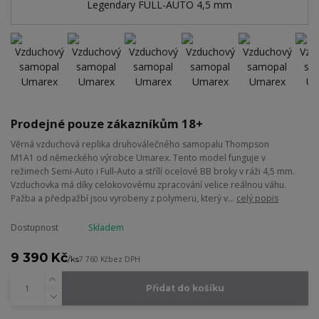
Prodejné pouze zákazníkům 18+
Věrná vzduchová replika druhoválečného samopalu Thompson
M1A1 od německého výrobce Umarex. Tento model funguje v
režimech Semi-Auto i Full-Auto a střílí ocelové BB broky v ráži 4,5 mm.
Vzduchovka má díky celokovovému zpracování velice reálnou váhu.
Pažba a předpažbí jsou vyrobeny z polymeru, který v...
celý popis
Dostupnost
Skladem
9 390 Kč
/
ks
7 760 Kč
bez DPH
Přidat do košíku