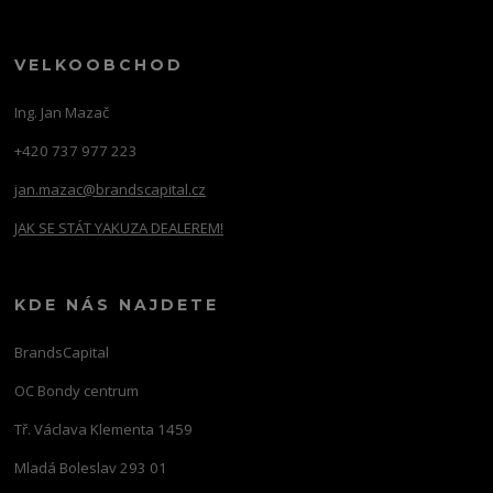
VELKOOBCHOD
Ing. Jan Mazač
+420 737 977 223
jan.mazac@brandscapital.cz
JAK SE STÁT YAKUZA DEALEREM!
KDE NÁS NAJDETE
BrandsCapital
OC Bondy centrum
Tř. Václava Klementa 1459
Mladá Boleslav 293 01