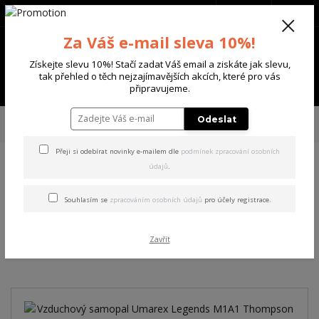
+420 702 136 620
(Po-Ne, 8-20 hod.)
CZK
0
Za Váš e-mail sleva 10%!
0 Kč
Získejte slevu 10%! Stačí zadat Váš email a ziskáte jak slevu,
tak přehled o těch nejzajímavějších akcích, které pro vás
Menu
připravujeme.
Úvod
DALŠÍ ZNAČKY
UMAREX
Vzduchový samopal Umarex Legends
Odeslat
M1A1 Thompson Legendary FULL-AUTO 4,5 mm
Přeji si odebírat novinky e-mailem dle
podmínek zpracování osobních
údajů
.
Vzduchový samopal Umarex
Legends M1A1 Thompson
Souhlasím se
zpracováním osobních údajů
pro účely registrace.
Legendary FULL-AUTO 4,5
Zavřít
mm