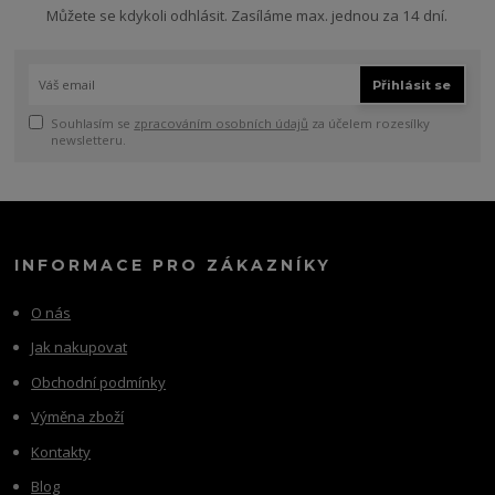
Můžete se kdykoli odhlásit. Zasíláme max. jednou za 14 dní.
Přihlásit se
Souhlasím se
zpracováním osobních údajů
za účelem rozesílky
newsletteru.
INFORMACE PRO ZÁKAZNÍKY
O nás
Jak nakupovat
Obchodní podmínky
Výměna zboží
Kontakty
Blog