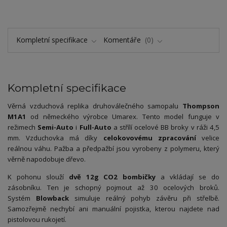
Kompletní specifikace
Komentáře
0
Kompletní specifikace
Věrná vzduchová replika druhoválečného samopalu
Thompson
M1A1
od německého výrobce Umarex. Tento model funguje v
režimech
Semi-Auto
i
Full-Auto
a střílí ocelové BB broky v ráži 4,5
mm. Vzduchovka má díky
celokovovému zpracování
velice
reálnou váhu. Pažba a předpažbí jsou vyrobeny z polymeru, který
věrně napodobuje dřevo.
K pohonu slouží
dvě 12g CO2 bombičky
a vkládají se do
zásobníku. Ten je schopný pojmout až 30 ocelových broků.
Systém
Blowback
simuluje reálný pohyb závěru při střelbě.
Samozřejmě nechybí ani manuální pojistka, kterou najdete nad
pistolovou rukojetí.