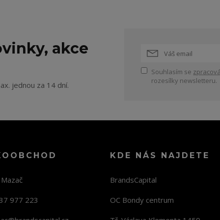
vinky, akce
Souhlasím se
zpracová
rozesílky newsletteru.
ax. jednou za 14 dní.
KOOBCHOD
KDE NÁS NAJDETE
n Mazač
BrandsCapital
37 977 223
OC Bondy centrum