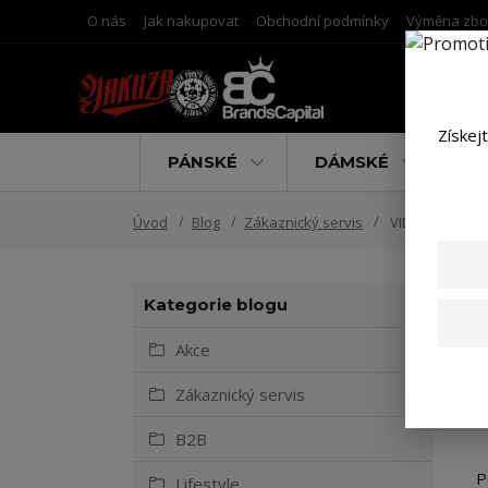
O nás
Jak nakupovat
Obchodní podmínky
Výměna zbo
Získej
PÁNSKÉ
DÁMSKÉ
D
Úvod
Blog
Zákaznický servis
VIDEO CALL NA
Kategorie blogu
Akce
Zákaznický servis
B2B
P
Lifestyle