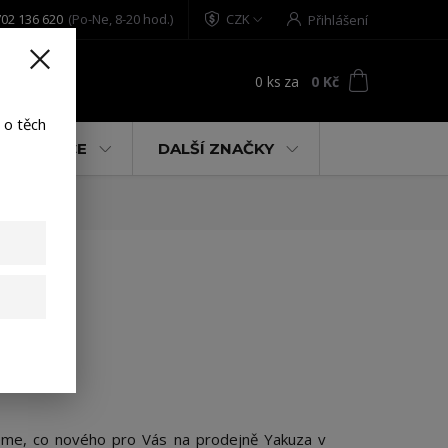
02 136 620
(Po-Ne, 8-20 hod.)
CZK
Přihlášení
0
ks
za
0 Kč
t
 o těch
% AKCE
DALŠÍ ZNAČKY
eme, co nového pro Vás na prodejně Yakuza v