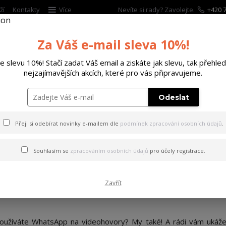
ží
Kontakty
Více
Nevíte si rady? Zavolejte.
+420 7
Za Váš e-mail sleva 10%!
Hleda
te slevu 10%! Stačí zadat Váš email a ziskáte jak slevu, tak přehled
nejzajímavějších akcích, které pro vás připravujeme.
ĚTSKÉ
DOPLŇKY
DÁRKOVÉ POUKAZY
Odeslat
 PRODEJNU
Přeji si odebírat novinky e-mailem dle
podmínek zpracování osobních údajů
.
27
07
Souhlasím se
zpracováním osobních údajů
pro účely registrace.
2021
Zákaznický servis
Zavřít
VIDEO CALL NA PRODEJNU
oužíváte WhatsApp na videohovory? My také! A rádi vám ukáž