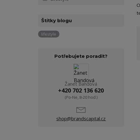
O
t
Štítky blogu
lifestyle
Potřebujete poradit?
Žanet Bandová
+420 702 136 620
(Po-Ne, 8-20 hod.)
shop@brandscapital.cz