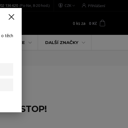
02 136 620
(Po-Ne, 8-20 hod.)
CZK
Přihlášení
0
ks
za
0 Kč
t
 o těch
% AKCE
DALŠÍ ZNAČKY
NON-STOP!