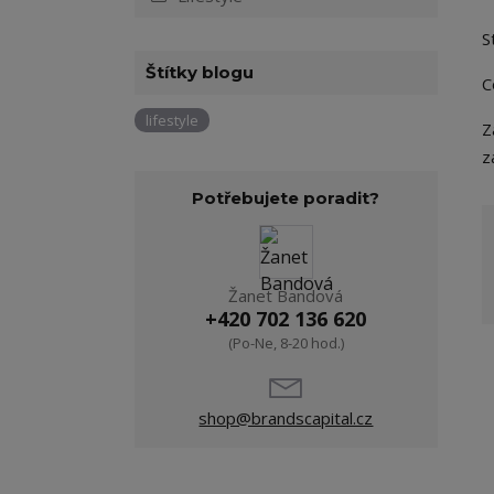
S
Štítky blogu
C
lifestyle
Z
z
Potřebujete poradit?
Žanet Bandová
+420 702 136 620
(Po-Ne, 8-20 hod.)
shop@brandscapital.cz