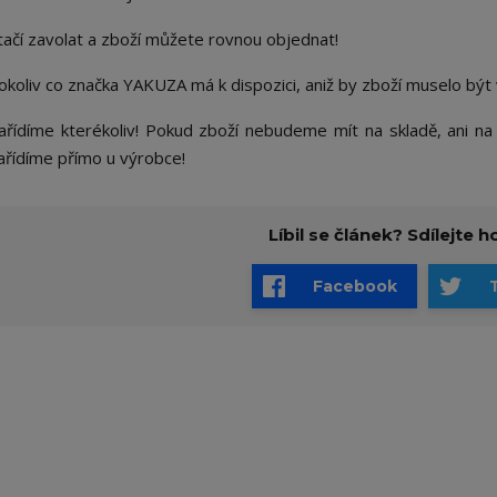
tačí zavolat a zboží můžete rovnou objednat!
okoliv co značka YAKUZA má k dispozici, aniž by zboží muselo bý
ařídíme kterékoliv! Pokud zboží nebudeme mít na skladě, ani na 
ařídíme přímo u výrobce!
Líbil se článek? Sdílejte ho
Facebook