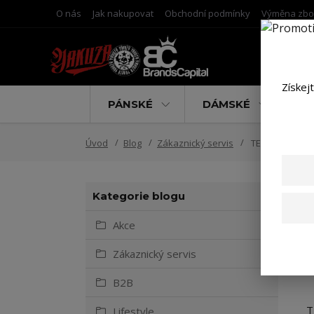
O nás
Jak nakupovat
Obchodní podmínky
Výměna zbo
Získej
PÁNSKÉ
DÁMSKÉ
D
Úvod
Blog
Zákaznický servis
TELEFONICKÉ 
Kategorie blogu
Akce
Zákaznický servis
B2B
T
Lifestyle