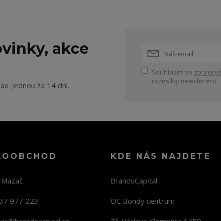
vinky, akce
Souhlasím se
zpracová
rozesílky newsletteru.
ax. jednou za 14 dní.
KOOBCHOD
KDE NÁS NAJDETE
n Mazač
BrandsCapital
37 977 223
OC Bondy centrum