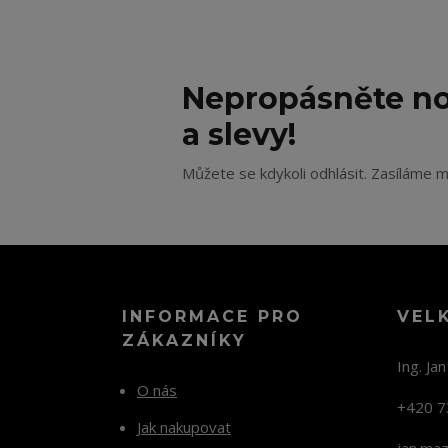
Nepropásněte no
a slevy!
Můžete se kdykoli odhlásit. Zasíláme m
INFORMACE PRO
VEL
ZÁKAZNÍKY
Ing. Ja
O nás
+420 7
Jak nakupovat