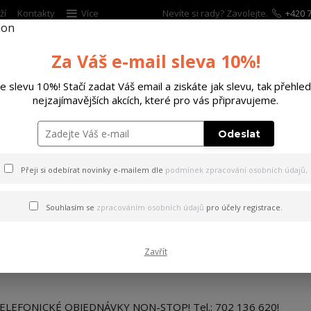
ží
Kontakty
Více
Nevíte si rady? Zavolejte.
+420 7
Za Váš e-mail sleva 10%!
Hleda
te slevu 10%! Stačí zadat Váš email a ziskáte jak slevu, tak přehled
nejzajímavějších akcích, které pro vás připravujeme.
ĚTSKÉ
DOPLŇKY
DÁRKOVÉ POUKAZY
Odeslat
OBJEDNÁVKY NON-STOP!
Přeji si odebírat novinky e-mailem dle
podmínek zpracování osobních údajů
.
19
12
Souhlasím se
zpracováním osobních údajů
pro účely registrace.
2020
Zákaznický servis
Komentáře (0)
Zavřít
TELEFONICKÉ OBJEDNÁVKY 
ELEFONICKÉ OBJEDNÁVKY NON-STOP! Tel.: 702 136 620!