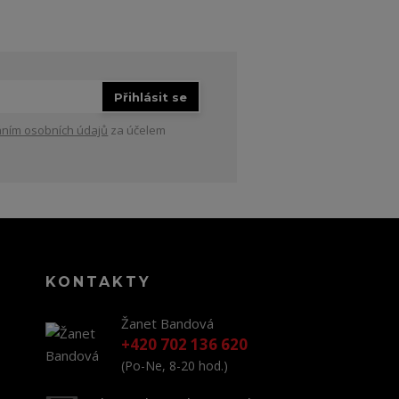
Přihlásit se
ním osobních údajů
za účelem
KONTAKTY
Žanet Bandová
+420 702 136 620
(Po-Ne, 8-20 hod.)