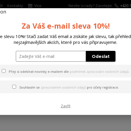
ží
Kontakty
Více
Nevíte si rady? Zavolejte.
+420 7
Za Váš e-mail sleva 10%!
Hleda
te slevu 10%! Stačí zadat Váš email a ziskáte jak slevu, tak přehled
nejzajímavějších akcích, které pro vás připravujeme.
ĚTSKÉ
DOPLŇKY
DÁRKOVÉ POUKAZY
Odeslat
OC!
Přeji si odebírat novinky e-mailem dle
podmínek zpracování osobních údajů
.
31
03
Souhlasím se
zpracováním osobních údajů
pro účely registrace.
2022
Akce
Zavřít
SLEVA 19% JEN DO VELIKONO