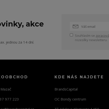
vinky, akce
Souhlasím se
zpracová
rozesílky newsletteru.
ax. jednou za 14 dní.
KOOBCHOD
KDE NÁS NAJDETE
n Mazač
BrandsCapital
37 977 223
OC Bondy centrum