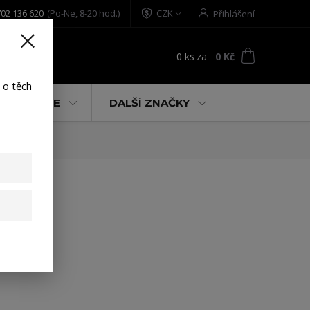
02 136 620
(Po-Ne, 8-20 hod.)
CZK
Přihlášení
0
ks
za
0 Kč
t
 o těch
% AKCE
DALŠÍ ZNAČKY
C!