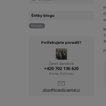
P
C
Štítky blogu
s
lifestyle
N
1
4
Potřebujete poradit?
P
Žanet Bandová
+420 702 136 620
(Po-Ne, 8-20 hod.)
shop@brandscapital.cz