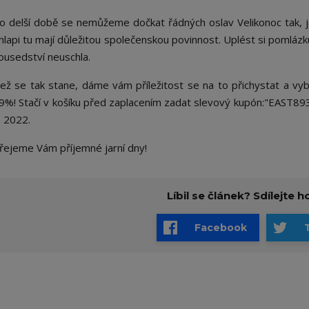
o delší době se nemůžeme dočkat řádných oslav Velikonoc tak, ja
hlapi tu mají důležitou společenskou povinnost. Uplést si pomlázku
ousedství neuschla.
ež se tak stane, dáme vám příležitost se na to přichystat a 
9%! Stačí v košíku před zaplacením zadat slevový kupón:"EAST893"
. 2022.
řejeme Vám příjemné jarní dny!
Líbil se článek? Sdílejte ho
Facebook