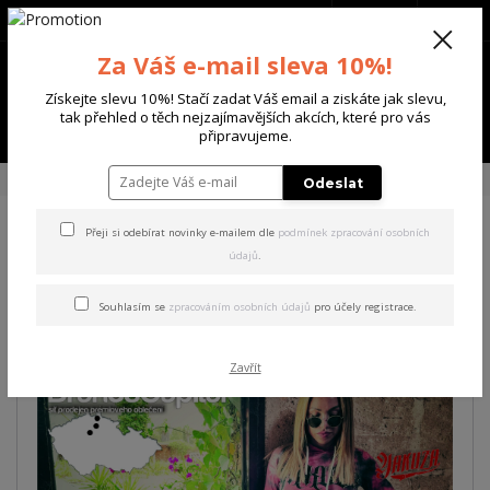
+420 702 136 620
(Po-Ne, 8-20 hod.)
CZK
0
Za Váš e-mail sleva 10%!
0 Kč
Získejte slevu 10%! Stačí zadat Váš email a ziskáte jak slevu,
tak přehled o těch nejzajímavějších akcích, které pro vás
Menu
připravujeme.
Úvod
DÁRKOVÉ POUKAZY
Dárkový poukaz "V.I.P." 10000,- Kč
Odeslat
Přeji si odebírat novinky e-mailem dle
podmínek zpracování osobních
Dárkový poukaz "V.I.P."
údajů
.
10000,- Kč
Souhlasím se
zpracováním osobních údajů
pro účely registrace.
Zavřít