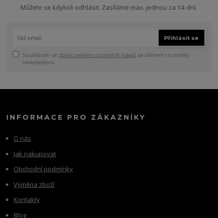
Můžete se kdykoli odhlásit. Zasíláme max. jednou za 14 dní.
Přihlásit se
Souhlasím se
zpracováním osobních údajů
za účelem rozesílky
newsletteru.
INFORMACE PRO ZÁKAZNÍKY
O nás
Jak nakupovat
Obchodní podmínky
Výměna zboží
Kontakty
Blog