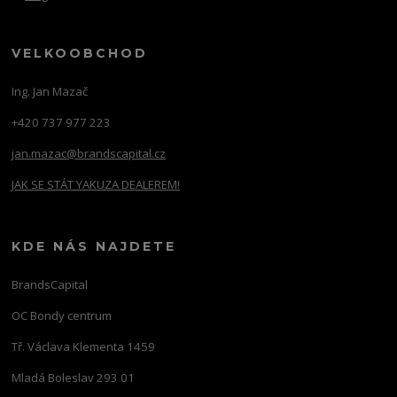
VELKOOBCHOD
Ing. Jan Mazač
+420 737 977 223
jan.mazac@brandscapital.cz
JAK SE STÁT YAKUZA DEALEREM!
KDE NÁS NAJDETE
BrandsCapital
OC Bondy centrum
Tř. Václava Klementa 1459
Mladá Boleslav 293 01