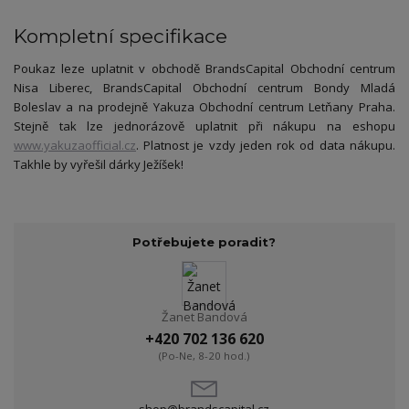
Kompletní specifikace
Poukaz leze uplatnit v obchodě BrandsCapital Obchodní centrum
Nisa Liberec, BrandsCapital Obchodní centrum Bondy Mladá
Boleslav a na prodejně Yakuza Obchodní centrum Letňany Praha.
Stejně tak lze jednorázově uplatnit při nákupu na eshopu
www.yakuzaofficial.cz
. Platnost je vzdy jeden rok od data nákupu.
Takhle by vyřešil dárky Ježíšek!
Potřebujete poradit?
Žanet Bandová
+420 702 136 620
(Po-Ne, 8-20 hod.)
shop@brandscapital.cz