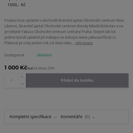
Poukaz leze uplatnit v obchodě BrandsCapital Obchodní centrum Nisa
Liberec, BrandsCapital Obchodní centrum Bondy Mladá Boleslav a na
prodejně Yakuza Obchodní centrum Letňany Praha. Stejně tak lze
jednorázově uplatnit při nákupu na eshopu www.yakuzaofficial.cz.
Platnost je vzdy jeden rok od data náku...
celý popis
Dostupnost
Skladem
1 000 Kč
/
ks
826 Kč
bez DPH
Přidat do košíku
Kompletní specifikace
Komentáře
0