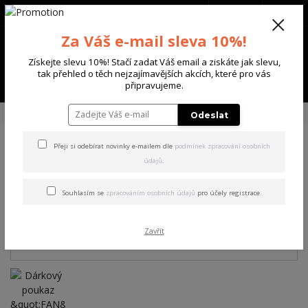
+420 702 136 620
(Po-Ne, 8-20 hod.)
CZK
0
Za Váš e-mail sleva 10%!
0 Kč
Získejte slevu 10%! Stačí zadat Váš email a ziskáte jak slevu,
tak přehled o těch nejzajímavějších akcích, které pro vás
Menu
připravujeme.
Úvod
DÁRKOVÉ POUKAZY
Dárkový poukaz "FAN" 1000,- Kč
Odeslat
Přeji si odebírat novinky e-mailem dle
podmínek zpracování osobních
Dárkový poukaz "FAN" 1000,-
údajů
.
Kč
Souhlasím se
zpracováním osobních údajů
pro účely registrace.
Zavřít