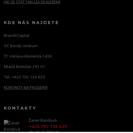
JAK SE STÁT YAKUZA DEALEREM!
KDE NÁS NAJDETE
BrandsCapital
OC Bondy centrum
Tř. Václava Klementa 1459
Mladá Boleslav 293 01
Tel.: +420 702 136 620
KONTAKTY NA PRODEJNY
KONTAKTY
Žanet Bandová
+420 702 136 620
(Po-Ne, 8-20 hod.)