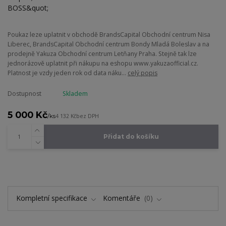
Poukaz leze uplatnit v obchodě BrandsCapital Obchodní centrum Nisa
Liberec, BrandsCapital Obchodní centrum Bondy Mladá Boleslav a na
prodejně Yakuza Obchodní centrum Letňany Praha. Stejně tak lze
jednorázově uplatnit při nákupu na eshopu www.yakuzaofficial.cz.
Platnost je vzdy jeden rok od data náku...
celý popis
Dostupnost
Skladem
5 000 Kč
/
ks
4 132 Kč
bez DPH
Přidat do košíku
Kompletní specifikace
Komentáře
0