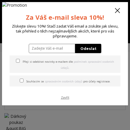
+420 702 136 620
(Po-Ne, 8-20 hod.)
CZK
0
Za Váš e-mail sleva 10%!
0 Kč
Získejte slevu 10%! Stačí zadat Váš email a ziskáte jak slevu,
tak přehled o těch nejzajímavějších akcích, které pro vás
Menu
připravujeme.
Úvod
DÁRKOVÉ POUKAZY
Dárkový poukaz "BIG BOSS" 5000,- Kč
Odeslat
Přeji si odebírat novinky e-mailem dle
podmínek zpracování osobních
Dárkový poukaz "BIG BOSS"
údajů
.
5000,- Kč
Souhlasím se
zpracováním osobních údajů
pro účely registrace.
Zavřít