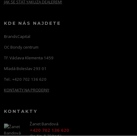
JAK SE STÁT YAKUZA DEALEREM!
KDE NÁS NAJDETE
BrandsCapital
OC Bondy centrum
Tř. Václava Klementa 1459
Mladá Boleslav 293 01
Tel.: +420 702 136 620
KONTAKTY NA PRODEJNY
KONTAKTY
Žanet Bandová
+420 702 136 620
(Po-Ne, 8-20 hod.)