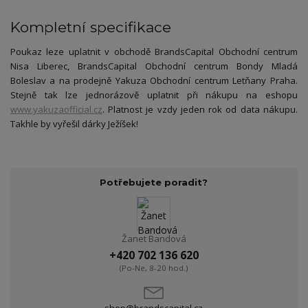
Kompletní specifikace
Poukaz leze uplatnit v obchodě BrandsCapital Obchodní centrum
Nisa Liberec, BrandsCapital Obchodní centrum Bondy Mladá
Boleslav a na prodejně Yakuza Obchodní centrum Letňany Praha.
Stejně tak lze jednorázově uplatnit při nákupu na eshopu
www.yakuzaofficial.cz
. Platnost je vzdy jeden rok od data nákupu.
Takhle by vyřešil dárky Ježíšek!
Potřebujete poradit?
Žanet Bandová
+420 702 136 620
(Po-Ne, 8-20 hod.)
shop@brandscapital.cz