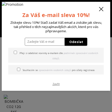
+420 702 136 620
(Po-Ne, 8-20 hod.)
CZK
0
Za Váš e-mail sleva 10%!
0 Kč
Získejte slevu 10%! Stačí zadat Váš email a ziskáte jak slevu,
tak přehled o těch nejzajímavějších akcích, které pro vás
Menu
připravujeme.
Úvod
DALŠÍ ZNAČKY
UMAREX
PROJEKTILY
BOMBIČKA CO2 12G
Odeslat
5KS
Přeji si odebírat novinky e-mailem dle
podmínek zpracování osobních
údajů
.
BOMBIČKA CO2 12G 5KS
Souhlasím se
zpracováním osobních údajů
pro účely registrace.
Zavřít