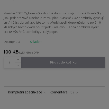
Klasické CO2 12g bombičky vhodné do vzduchových zbraní. Bombičky
jsou jednorázové a nelze je znovu plnit. Klasické CO2 bombičky vysušují
vnitřní části zbraní, aby jste tomu předcházeli, doporučujeme po 5-10
klasických bombičkách použít jednu olejovou. Jedna bombička vydrží
cca 65 výstřelů. Bombičky ...
celý popis
Dostupnost
Skladem
100 Kč
/
ks
83 Kč
bez DPH
Přidat do košíku
Kompletní specifikace
Komentáře
0