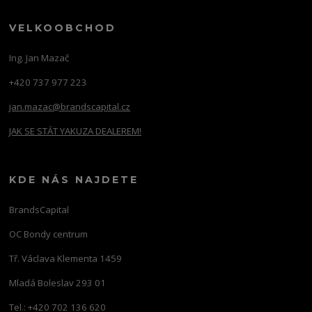
VELKOOBCHOD
Ing. Jan Mazač
+420 737 977 223
jan.mazac@brandscapital.cz
JAK SE STÁT YAKUZA DEALEREM!
KDE NÁS NAJDETE
BrandsCapital
OC Bondy centrum
Tř. Václava Klementa 1459
Mladá Boleslav 293 01
Tel.: +420 702 136 620