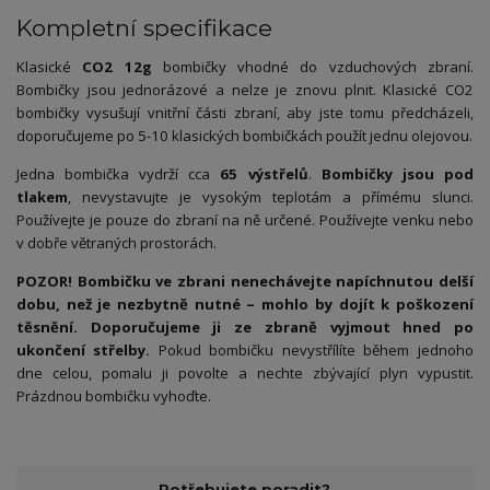
Kompletní specifikace
Klasické
CO2 12g
bombičky vhodné do vzduchových zbraní.
Bombičky jsou jednorázové a nelze je znovu plnit. Klasické CO2
bombičky vysušují vnitřní části zbraní, aby jste tomu předcházeli,
doporučujeme po 5-10 klasických bombičkách použít jednu olejovou.
Jedna bombička vydrží cca
65 výstřelů
.
Bombičky jsou pod
tlakem
, nevystavujte je vysokým teplotám a přímému slunci.
Používejte je pouze do zbraní na ně určené. Používejte venku nebo
v dobře větraných prostorách.
POZOR! Bombičku ve zbrani nenechávejte napíchnutou delší
dobu, než je nezbytně nutné – mohlo by dojít k poškození
těsnění. Doporučujeme ji ze zbraně vyjmout hned po
ukončení střelby.
Pokud bombičku nevystřílíte během jednoho
dne celou, pomalu ji povolte a nechte zbývající plyn vypustit.
Prázdnou bombičku vyhoďte.
Potřebujete poradit?