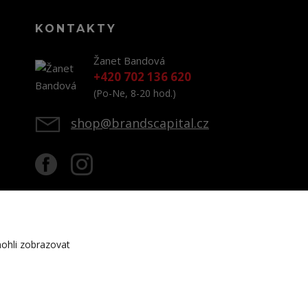
KONTAKTY
Žanet Bandová
+420 702 136 620
(Po-Ne, 8-20 hod.)
shop@brandscapital.cz
ohli zobrazovat