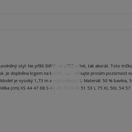
ěný styl: Ne příliš štíhlé, ne příliš volné, tak akorát. Toto trič
isk. Je doplněna logem na bočním švu. Věnujte prosím pozornost n
 Model je vysoký 1,73 m a nosí velikost S. Materiál: 50 % bavlna, 
Délka (cm) XS 44 47 68 S 46 49 70 M 48 51 53 L 75 XL 50L 54 57