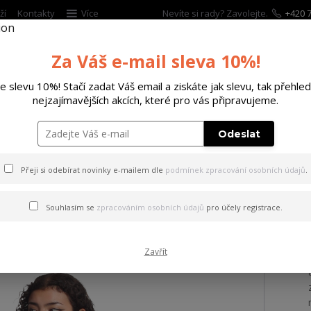
ží
Kontakty
Více
Nevíte si rady? Zavolejte.
+420 7
Za Váš e-mail sleva 10%!
Hleda
te slevu 10%! Stačí zadat Váš email a ziskáte jak slevu, tak přehled
nejzajímavějších akcích, které pro vás připravujeme.
ĚTSKÉ
DOPLŇKY
DÁRKOVÉ POUKAZY
Odeslat
 tílko Hanami Curved Crew Neck T-Shirt black XL
Přeji si odebírat novinky e-mailem dle
podmínek zpracování osobních údajů
.
 Hanami Curved Crew Neck T-
Souhlasím se
zpracováním osobních údajů
pro účely registrace.
Zavřít