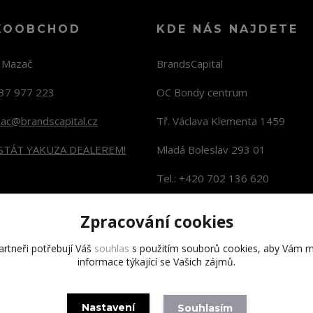
KOOBCHOD
KDE NÁS NAJDETE
n Mazač
BrandsCapital
37 977 223
OC Bondy centrum
zac@brandscapital.cz
Tř. Václava Klementa 1459
 STÁT YAKUZA DEALEREM!
Mladá Boleslav 293 01
Tel.: +420 702 136 620
KONTAKTY NA PRODEJNY
Zpracování cookies
rtneři potřebují Váš
souhlas
s použitím souborů cookies, aby Vám m
informace týkající se Vašich zájmů.
Copyright 2020 BrandsCapital s.r.o.
Nastavení
Souhlasím