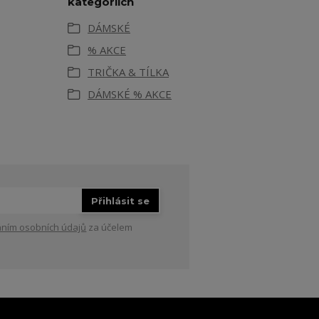
kategoriích
DÁMSKÉ
% AKCE
TRIČKA & TÍLKA
DÁMSKÉ % AKCE
Přihlásit se
ním osobních údajů
za účelem