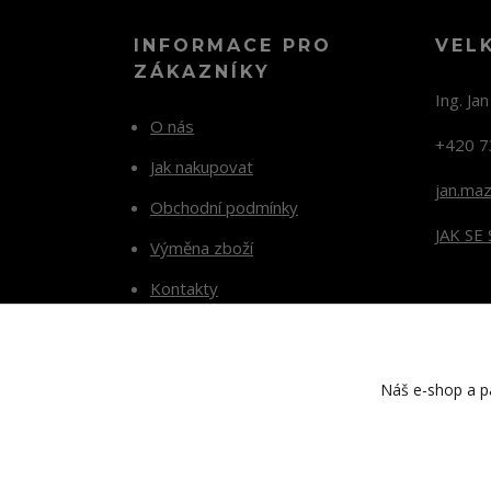
INFORMACE PRO
VEL
ZÁKAZNÍKY
Ing. Ja
O nás
+420 7
Jak nakupovat
jan.ma
Obchodní podmínky
JAK SE
Výměna zboží
Kontakty
Blog
Náš e-shop a pa