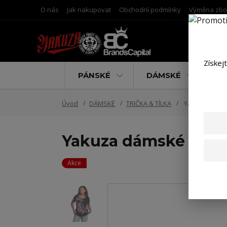
O nás
Jak nakupovat
Obchodní podmínky
Výměna zbo
Získej
PÁNSKÉ
DÁMSKÉ
D
Úvod
DÁMSKÉ
TRIČKA & TÍLKA
Yakuza dámské
Yakuza dámské tílko
Akce