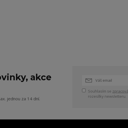
vinky, akce
Souhlasím se
zpracová
rozesílky newsletteru.
ax. jednou za 14 dní.