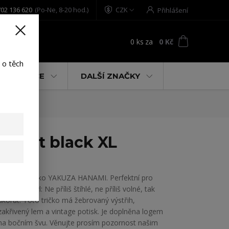
02 136 620
(Po-Ne, 8-20 hod.)
CZK
Přihlášení
0
ks
za
0 Kč
t
 o těch
% AKCE
DALŠÍ ZNAČKY
Shirt black XL
Dámské tričko YAKUZA HANAMI. Perfektní pro
uvolněný styl: Ne příliš štíhlé, ne příliš volné, tak
akorát. Toto tričko má žebrovaný výstřih,
zakřivený lem a vintage potisk. Je doplněna logem
na bočním švu. Věnujte prosím pozornost našim