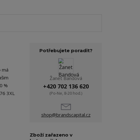
Potřebujete poradit?
ko má
ašim
Žanet Bandová
50 %
+420 702 136 620
 76 3XL
(Po-Ne, 8-20 hod.)
shop@brandscapital.cz
Zboží zařazeno v