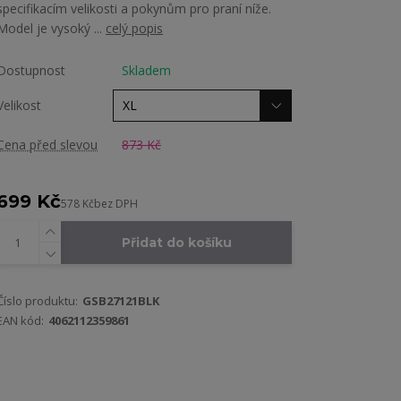
specifikacím velikosti a pokynům pro praní níže.
Model je vysoký ...
celý popis
Dostupnost
Skladem
Velikost
Cena před slevou
873 Kč
699 Kč
578 Kč
bez DPH
Přidat do košíku
Číslo produktu:
GSB27121BLK
EAN kód:
4062112359861